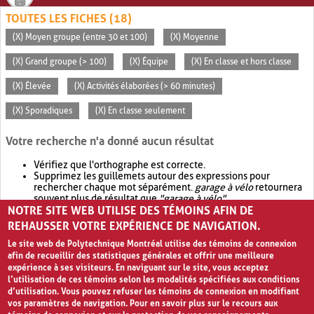
TOUTES LES FICHES (18)
(X) Moyen groupe (entre 30 et 100)
(X) Moyenne
(X) Grand groupe (> 100)
(X) Équipe
(X) En classe et hors classe
(X) Élevée
(X) Activités élaborées (> 60 minutes)
(X) Sporadiques
(X) En classe seulement
Votre recherche n'a donné aucun résultat
Vérifiez que l'orthographe est correcte.
Supprimez les guillemets autour des expressions pour
rechercher chaque mot séparément.
garage à vélo
retournera
souvent plus de résultat que
"garage à vélo"
.
NOTRE SITE WEB UTILISE DES TÉMOINS AFIN DE
Envisagez d'élargir votre recherche avec
OR
.
garage OR vélo
retournera souvent plus de résultat que
garage à vélo
.
REHAUSSER VOTRE EXPÉRIENCE DE NAVIGATION.
Le site web de Polytechnique Montréal utilise des témoins de connexion
afin de recueillir des statistiques générales et offrir une meilleure
expérience à ses visiteurs. En naviguant sur le site, vous acceptez
l’utilisation de ces témoins selon les modalités spécifiées aux conditions
d’utilisation. Vous pouvez refuser les témoins de connexion en modifiant
vos paramètres de navigation. Pour en savoir plus sur le recours aux