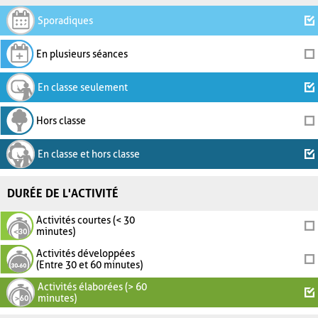
Sporadiques
En plusieurs séances
En classe seulement
Hors classe
En classe et hors classe
DURÉE DE L'ACTIVITÉ
Activités courtes (< 30
minutes)
Activités développées
(Entre 30 et 60 minutes)
Activités élaborées (> 60
minutes)