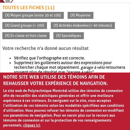
TOUTES LES FICHES (11)
(X) Moyen groupe (entre 30 et 100)
(X) Moyenne
(X) Grand groupe (> 100)
(X) Activités élaborées (> 60 minutes)
(X) En classe et hors classe
(X) Sporadiques
Votre recherche n'a donné aucun résultat
Vérifiez que l'orthographe est correcte.
Supprimez les guillemets autour des expressions pour
rechercher chaque mot séparément.
garage à vélo
retournera
souvent plus de résultat que
"garage à vélo"
.
NOTRE SITE WEB UTILISE DES TÉMOINS AFIN DE
Envisagez d'élargir votre recherche avec
OR
.
garage OR vélo
retournera souvent plus de résultat que
garage à vélo
.
REHAUSSER VOTRE EXPÉRIENCE DE NAVIGATION.
Le site web de Polytechnique Montréal utilise des témoins de connexion
afin de recueillir des statistiques générales et offrir une meilleure
expérience à ses visiteurs. En naviguant sur le site, vous acceptez
l’utilisation de ces témoins selon les modalités spécifiées aux conditions
d’utilisation. Vous pouvez refuser les témoins de connexion en modifiant
vos paramètres de navigation. Pour en savoir plus sur le recours aux
témoins de connexion et sur la protection de vos renseignements
personnels,
cliquez ici
.
Avis de confidentialité et conditions d’utilisation