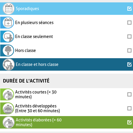
Sporadiques
En plusieurs séances
En classe seulement
Hors classe
En classe et hors classe
DURÉE DE L'ACTIVITÉ
Activités courtes (< 30
minutes)
Activités développées
(Entre 30 et 60 minutes)
Activités élaborées (> 60
minutes)