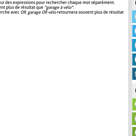
our des expressions pour rechercher chaque mot séparément.
nt plus de résultat que
"garage à vélo"
.
herche avec
OR
.
garage OR vélo
retournera souvent plus de résultat