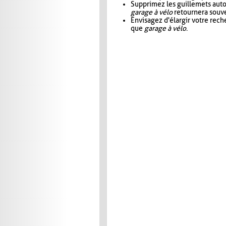
Supprimez les guillemets aut
garage à vélo
retournera souve
Envisagez d'élargir votre rec
que
garage à vélo
.