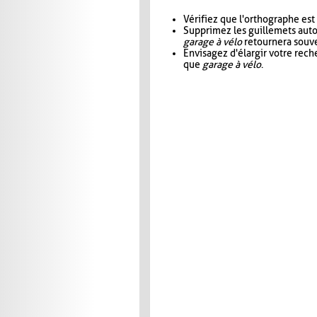
Vérifiez que l'orthographe est
Supprimez les guillemets aut
garage à vélo
retournera souve
Envisagez d'élargir votre rec
que
garage à vélo
.