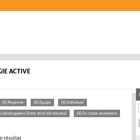
IE ACTIVE
(X) Moyenne
(X) Équipe
(X) Individuel
tés développées (Entre 30 et 60 minutes)
(X) En classe seulement
n résultat