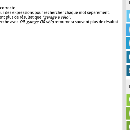
 correcte.
our des expressions pour rechercher chaque mot séparément.
nt plus de résultat que
"garage à vélo"
.
herche avec
OR
.
garage OR vélo
retournera souvent plus de résultat