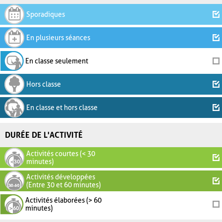
Sporadiques
En plusieurs séances
En classe seulement
Hors classe
En classe et hors classe
DURÉE DE L'ACTIVITÉ
Activités courtes (< 30
minutes)
Activités développées
(Entre 30 et 60 minutes)
Activités élaborées (> 60
minutes)