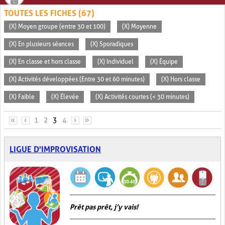
TOUTES LES FICHES (67)
(X) Moyen groupe (entre 30 et 100)
(X) Moyenne
(X) En plusieurs séances
(X) Sporadiques
(X) En classe et hors classe
(X) Individuel
(X) Équipe
(X) Activités développées (Entre 30 et 60 minutes)
(X) Hors classe
(X) Faible
(X) Élevée
(X) Activités courtes (< 30 minutes)
PAGES
«
‹
1
2
3
4
›
»
LIGUE D'IMPROVISATION
Prêt pas prêt, j’y vais!