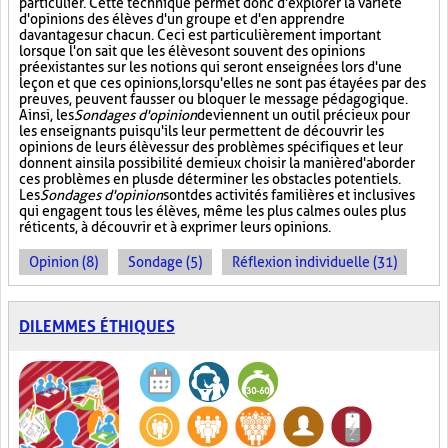
particulier. Cette technique permet donc d'explorer la variété
d'opinions des élèves d'un groupe et d'en apprendre
davantage sur chacun. Ceci est particulièrement important
lorsque l'on sait que les élèves ont souvent des opinions
préexistantes sur les notions qui seront enseignées lors d'une
leçon et que ces opinions, lorsqu'elles ne sont pas étayées par des
preuves, peuvent fausser ou bloquer le message pédagogique.
Ainsi, les
Sondages d'opinion
deviennent un outil précieux pour
les enseignants puisqu'ils leur permettent de découvrir les
opinions de leurs élèves sur des problèmes spécifiques et leur
donnent ainsi la possibilité de mieux choisir la manière d'aborder
ces problèmes en plus de déterminer les obstacles potentiels.
Les
Sondages d'opinion
sont des activités familières et inclusives
qui engagent tous les élèves, même les plus calmes ou les plus
réticents, à découvrir et à exprimer leurs opinions.
Opinion (8)
Sondage (5)
Réflexion individuelle (31)
DILEMMES ÉTHIQUES