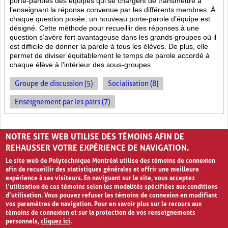
porte-paroles des équipes qui se chargent de transmettre à
l’enseignant la réponse convenue par les différents membres. À
chaque question posée, un nouveau porte-parole d’équipe est
désigné. Cette méthode pour recueillir des réponses à une
question s’avère fort avantageuse dans les grands groupes où il
est difficile de donner la parole à tous les élèves. De plus, elle
permet de diviser équitablement le temps de parole accordé à
chaque élève à l’intérieur des sous-groupes.
Groupe de discussion (5)
Socialisation (8)
Enseignement par les pairs (7)
PAGES
NOTRE SITE WEB UTILISE DES TÉMOINS AFIN DE
«
‹
1
2
3
4
›
»
REHAUSSER VOTRE EXPÉRIENCE DE NAVIGATION.
Le site web de Polytechnique Montréal utilise des témoins de connexion
afin de recueillir des statistiques générales et offrir une meilleure
expérience à ses visiteurs. En naviguant sur le site, vous acceptez
l’utilisation de ces témoins selon les modalités spécifiées aux conditions
d’utilisation. Vous pouvez refuser les témoins de connexion en modifiant
vos paramètres de navigation. Pour en savoir plus sur le recours aux
témoins de connexion et sur la protection de vos renseignements
personnels,
cliquez ici
.