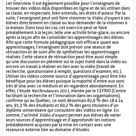
cet interview. Il est également possible pour l’enseignant de
trouver des vidéos déjà disponibles en ligne et de les utiliser dans
sa classe, en respectant, bien entendu, les droits d’auteur. Par la
suite, l’enseignant peut soit faire visionner la
Vidéo d’expert
à ses
élèves directement en classe ou leur demander de la visionner à
la maison. Dans tous les cas, cet exercice peut se faire
préalablement à la leçon, telle une activité brise-glace, ou encore
après la leçon afin de consolider les apprentissages des élèves.
Afin que cette formule pédagogique soit efficace quant aux
apprentissages, l’enseignant doit prévoir une séance de
rétroaction et de suivi afin de synthétiser les apprentissages
réalisés. Cette séance de rétroaction peut être aussi simple
qu’une discussion en plénière sur le sujet traité dans la vidéo ou
encore un travail à réaliser en lien avec la vidéo (travail de
recherche, questionnaire à remplir, questions d’examen, etc.).
Utiliser les vidéos comme source d’apprentissage peut être très
bénéfique pour les élèves puisque la majorité d’entre eux sont
très à l’aise avec ce médium et en regardent abondamment. En
effet, l’étude
NetTendances 2011
, menée par le CEFRIO (Centre
facilitant la recherche et l’innovation dans les organisations),
confirme qu’au Québec, ce sont désormais 82,6 % des 18 à 24
ans, 91,3 % des étudiants et 60,2 % des gens titulaires d’un
diplôme universitaire qui consultent des vidéos en ligne. En
somme, l’activité
Vidéo d’expert
permet aux élèves de varier
leurs sources d’apprentissage et d’approfondir les notions
préalablement acquises par la mise en contact avec une
ressource externe liée au domaine d’études.