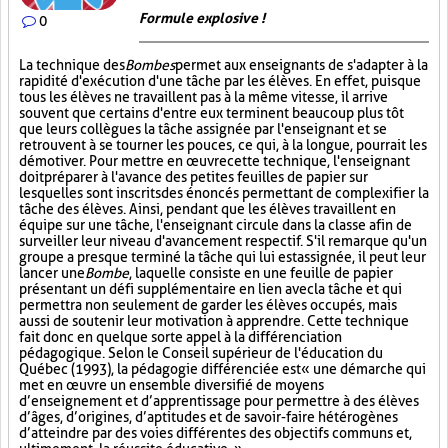
Formule explosive !
0
La technique des
Bombes
permet aux enseignants de s'adapter à la
rapidité d'exécution d'une tâche par les élèves. En effet, puisque
tous les élèves ne travaillent pas à la même vitesse, il arrive
souvent que certains d'entre eux terminent beaucoup plus tôt
que leurs collègues la tâche assignée par l'enseignant et se
retrouvent à se tourner les pouces, ce qui, à la longue, pourrait les
démotiver. Pour mettre en œuvre cette technique, l'enseignant
doit préparer à l'avance des petites feuilles de papier sur
lesquelles sont inscrits des énoncés permettant de complexifier la
tâche des élèves. Ainsi, pendant que les élèves travaillent en
équipe sur une tâche, l'enseignant circule dans la classe afin de
surveiller leur niveau d'avancement respectif. S'il remarque qu'un
groupe a presque terminé la tâche qui lui est assignée, il peut leur
lancer une
Bombe
, laquelle consiste en une feuille de papier
présentant un défi supplémentaire en lien avec la tâche et qui
permettra non seulement de garder les élèves occupés, mais
aussi de soutenir leur motivation à apprendre. Cette technique
fait donc en quelque sorte appel à la différenciation
pédagogique. Selon le Conseil supérieur de l'éducation du
Québec (1993), la pédagogie différenciée est « une démarche qui
met en œuvre un ensemble diversifié de moyens
d’enseignement et d’apprentissage pour permettre à des élèves
d’âges, d’origines, d’aptitudes et de savoir-faire hétérogènes
d’atteindre par des voies différentes des objectifs communs et,