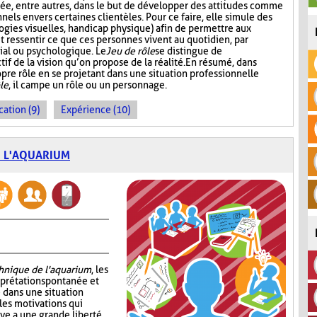
isée, entre autres, dans le but de développer des attitudes comme
nels envers certaines clientèles. Pour ce faire, elle simule des
logies visuelles, handicap physique) afin de permettre aux
ressentir ce que ces personnes vivent au quotidien, par
ial ou psychologique. Le
Jeu de rôle
se distingue de
tif de la vision qu’on propose de la réalité. En résumé, dans
ropre rôle en se projetant dans une situation professionnelle
le
, il campe un rôle ou un personnage.
cation (9)
Expérience (10)
E L'AQUARIUM
chnique de l'aquarium
, les
erprétation spontanée et
 dans une situation
les motivations qui
ève a une grande liberté