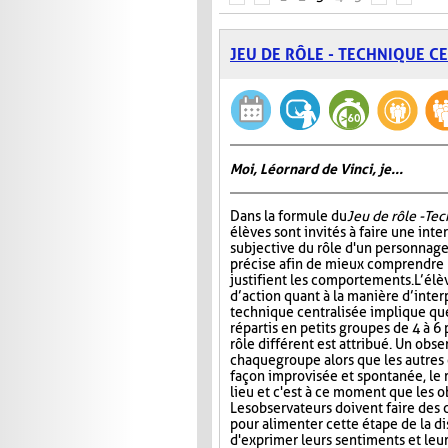
JEU DE RÔLE - TECHNIQUE C
Moi, Léornard de Vinci, je...
Dans la formule du
Jeu de rôle - Te
élèves sont invités à faire une int
subjective du rôle d'un personnage
précise afin de mieux comprendre 
justifient les comportements. L’élè
d’action quant à la manière d’interp
technique centralisée implique que
répartis en petits groupes de 4 à 6
rôle différent est attribué. Un obs
chaque groupe alors que les autres 
façon improvisée et spontanée, le rô
lieu et c'est à ce moment que les 
Les observateurs doivent faire des
pour alimenter cette étape de la d
d'exprimer leurs sentiments et leu