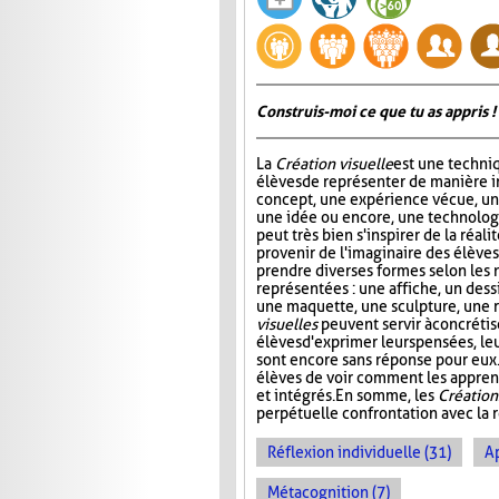
Construis-moi ce que tu as appris !
La
Création visuelle
est une techni
élèves de représenter de manière 
concept, une expérience vécue, u
une idée ou encore, une technolog
peut très bien s'inspirer de la réal
provenir de l'imaginaire des élèves.
prendre diverses formes selon les 
représentées : une affiche, un dess
une maquette, une sculpture, une 
visuelles
peuvent servir à concrétis
élèves d'exprimer leurs pensées, le
sont encore sans réponse pour eux. 
élèves de voir comment les appren
et intégrés. En somme, les
Création
perpétuelle confrontation avec la r
Réflexion individuelle (31)
A
Métacognition (7)