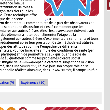
réter ce rôle. La
attribution de rôles à
gonistes alors que les
e. Cette technique offre
tique de la scène
0
ment de nombreux commentaires de la part des observateurs et
ôle se tient une discussion et c'est à ce moment que les
aires aux autres élèves. Ainsi, les observateurs doivent avoir
t des éléments à noter pour alimenter l'étape de la
également aux autres élèves d'exprimer leurs sentiments et leurs
médiatement après leur prestation. Cette méthode est utilisée,
opper des attitudes comme l’empathie de différents
entèles. Pour ce faire, elle simule des conditions de santé (par
p physique) afin de permettre à ceux qui jouent le rôle de
ent au quotidien comme les problèmes d'ordre social
distingue de la
Simulation
par le caractère subjectif de la vision
umé, dans une
Simulation
, l'élève joue son propre rôle en se
sionnelle réaliste alors que, dans un
Jeu de rôle
, il campe un rôle
cation (9)
Expérience (10)