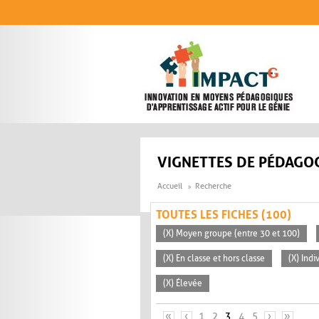
Aller au contenu principal
VIGNETTES DE PÉDAGOG
Accueil
Recherche
TOUTES LES FICHES (100)
(X) Moyen groupe (entre 30 et 100)
(X) En classe et hors classe
(X) Indi
(X) Élevée
PAGES
«
‹
1
2
3
4
5
›
»