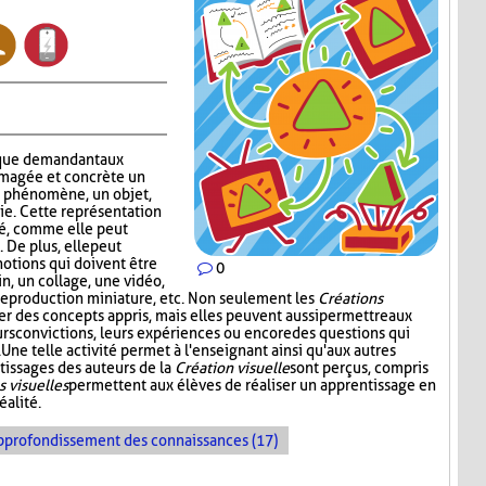
que demandant aux
imagée et concrète un
n phénomène, un objet,
ie. Cette représentation
ité, comme elle peut
 De plus, elle peut
notions qui doivent être
0
in, un collage, une vidéo,
reproduction miniature, etc. Non seulement les
Créations
er des concepts appris, mais elles peuvent aussi permettre aux
urs convictions, leurs expériences ou encore des questions qui
Une telle activité permet à l'enseignant ainsi qu'aux autres
tissages des auteurs de la
Création visuelle
sont perçus, compris
s visuelles
permettent aux élèves de réaliser un apprentissage en
éalité.
pprofondissement des connaissances (17)