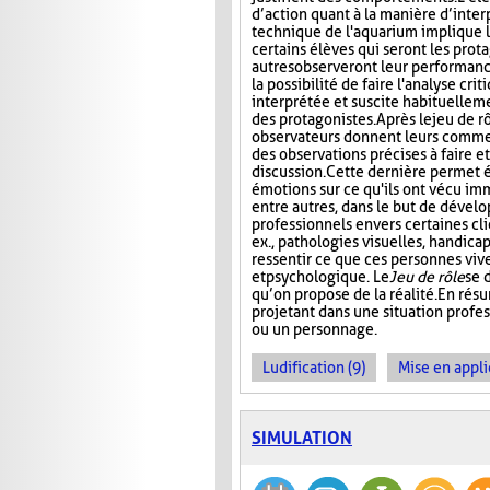
d’action quant à la manière d’interp
technique de l'aquarium implique l'
certains élèves qui seront les prota
autres observeront leur performanc
la possibilité de faire l'analyse cri
interprétée et suscite habituelle
des protagonistes. Après le jeu de r
observateurs donnent leurs comment
des observations précises à faire e
discussion. Cette dernière permet 
émotions sur ce qu'ils ont vécu im
entre autres, dans le but de dével
professionnels envers certaines cli
ex., pathologies visuelles, handica
ressentir ce que ces personnes viv
et psychologique. Le
Jeu de rôle
se 
qu’on propose de la réalité. En rés
projetant dans une situation profes
ou un personnage.
Ludification (9)
Mise en appli
SIMULATION