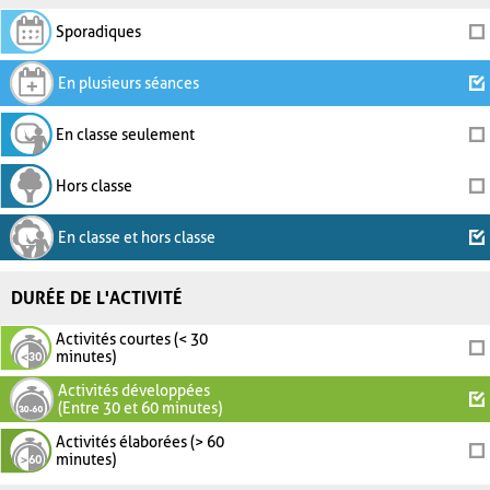
Sporadiques
En plusieurs séances
En classe seulement
Hors classe
En classe et hors classe
DURÉE DE L'ACTIVITÉ
Activités courtes (< 30
minutes)
Activités développées
(Entre 30 et 60 minutes)
Activités élaborées (> 60
minutes)