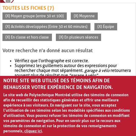
TOUTES LES FICHES (7)
(X) Moyen groupe (entre 30 et 100)
(X) Moyenne
(X) Activités développées (Entre 30 et 60 minutes)
(X) Équipe
(X) En classe et hors classe
(X) En plusieurs séances
Votre recherche n'a donné aucun résultat
Vérifiez que l'orthographe est correcte.
Supprimez les guillemets autour des expressions pour
rechercher chaque mot séparément.
garage à vélo
retournera
souvent plus de résultat que
"garage à vélo"
.
NOTRE SITE WEB UTILISE DES TÉMOINS AFIN DE
Envisagez d'élargir votre recherche avec
OR
.
garage OR vélo
retournera souvent plus de résultat que
garage à vélo
.
REHAUSSER VOTRE EXPÉRIENCE DE NAVIGATION.
Le site web de Polytechnique Montréal utilise des témoins de connexion
afin de recueillir des statistiques générales et offrir une meilleure
expérience à ses visiteurs. En naviguant sur le site, vous acceptez
l’utilisation de ces témoins selon les modalités spécifiées aux conditions
d’utilisation. Vous pouvez refuser les témoins de connexion en modifiant
vos paramètres de navigation. Pour en savoir plus sur le recours aux
témoins de connexion et sur la protection de vos renseignements
personnels,
cliquez ici
.
Avis de confidentialité et conditions d’utilisation