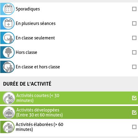
Sporadiques
En plusieurs séances
En classe seulement
Hors classe
En classe et hors classe
DURÉE DE L'ACTIVITÉ
Activités courtes (< 30
minutes)
Activités développées
(Entre 30 et 60 minutes)
Activités élaborées (> 60
minutes)