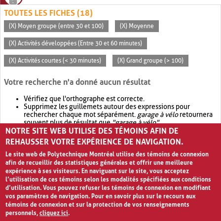
TOUTES LES FICHES (18)
(X) Moyen groupe (entre 30 et 100)
(X) Moyenne
(X) Activités développées (Entre 30 et 60 minutes)
(X) Activités courtes (< 30 minutes)
(X) Grand groupe (> 100)
Votre recherche n'a donné aucun résultat
Vérifiez que l'orthographe est correcte.
Supprimez les guillemets autour des expressions pour
rechercher chaque mot séparément.
garage à vélo
retournera
souvent plus de résultat que
"garage à vélo"
.
NOTRE SITE WEB UTILISE DES TÉMOINS AFIN DE
Envisagez d'élargir votre recherche avec
OR
.
garage OR vélo
retournera souvent plus de résultat que
garage à vélo
.
REHAUSSER VOTRE EXPÉRIENCE DE NAVIGATION.
Le site web de Polytechnique Montréal utilise des témoins de connexion
afin de recueillir des statistiques générales et offrir une meilleure
expérience à ses visiteurs. En naviguant sur le site, vous acceptez
l’utilisation de ces témoins selon les modalités spécifiées aux conditions
d’utilisation. Vous pouvez refuser les témoins de connexion en modifiant
vos paramètres de navigation. Pour en savoir plus sur le recours aux
témoins de connexion et sur la protection de vos renseignements
personnels,
cliquez ici
.
Avis de confidentialité et conditions d’utilisation