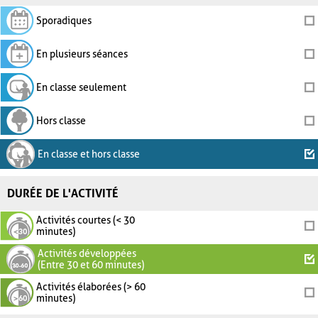
Sporadiques
En plusieurs séances
En classe seulement
Hors classe
En classe et hors classe
DURÉE DE L'ACTIVITÉ
Activités courtes (< 30
minutes)
Activités développées
(Entre 30 et 60 minutes)
Activités élaborées (> 60
minutes)