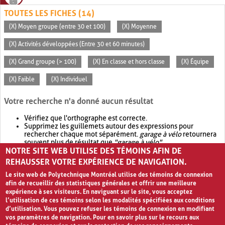
TOUTES LES FICHES (14)
(X) Moyen groupe (entre 30 et 100)
(X) Moyenne
(X) Activités développées (Entre 30 et 60 minutes)
(X) Grand groupe (> 100)
(X) En classe et hors classe
(X) Équipe
(X) Faible
(X) Individuel
Votre recherche n'a donné aucun résultat
Vérifiez que l'orthographe est correcte.
Supprimez les guillemets autour des expressions pour
rechercher chaque mot séparément.
garage à vélo
retournera
souvent plus de résultat que
"garage à vélo"
.
NOTRE SITE WEB UTILISE DES TÉMOINS AFIN DE
Envisagez d'élargir votre recherche avec
OR
.
garage OR vélo
retournera souvent plus de résultat que
garage à vélo
.
REHAUSSER VOTRE EXPÉRIENCE DE NAVIGATION.
Le site web de Polytechnique Montréal utilise des témoins de connexion
afin de recueillir des statistiques générales et offrir une meilleure
expérience à ses visiteurs. En naviguant sur le site, vous acceptez
l’utilisation de ces témoins selon les modalités spécifiées aux conditions
d’utilisation. Vous pouvez refuser les témoins de connexion en modifiant
vos paramètres de navigation. Pour en savoir plus sur le recours aux