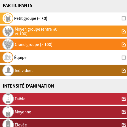
PARTICIPANTS
Petit groupe (< 30)
Moyen groupe (entre 30
et 100)
Grand groupe (> 100)
Équipe
Individuel
INTENSITÉ D'ANIMATION
Faible
Moyenne
Élevée