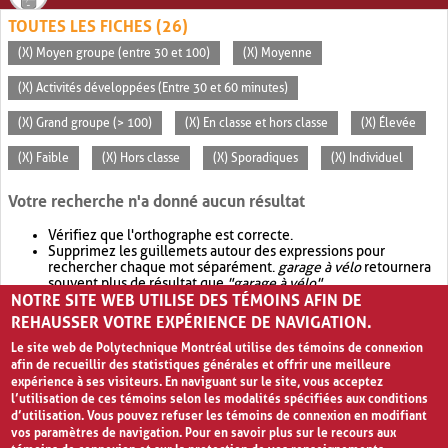
TOUTES LES FICHES (26)
(X) Moyen groupe (entre 30 et 100)
(X) Moyenne
(X) Activités développées (Entre 30 et 60 minutes)
(X) Grand groupe (> 100)
(X) En classe et hors classe
(X) Élevée
(X) Faible
(X) Hors classe
(X) Sporadiques
(X) Individuel
Votre recherche n'a donné aucun résultat
Vérifiez que l'orthographe est correcte.
Supprimez les guillemets autour des expressions pour
rechercher chaque mot séparément.
garage à vélo
retournera
souvent plus de résultat que
"garage à vélo"
.
NOTRE SITE WEB UTILISE DES TÉMOINS AFIN DE
Envisagez d'élargir votre recherche avec
OR
.
garage OR vélo
retournera souvent plus de résultat que
garage à vélo
.
REHAUSSER VOTRE EXPÉRIENCE DE NAVIGATION.
Le site web de Polytechnique Montréal utilise des témoins de connexion
afin de recueillir des statistiques générales et offrir une meilleure
expérience à ses visiteurs. En naviguant sur le site, vous acceptez
l’utilisation de ces témoins selon les modalités spécifiées aux conditions
d’utilisation. Vous pouvez refuser les témoins de connexion en modifiant
vos paramètres de navigation. Pour en savoir plus sur le recours aux