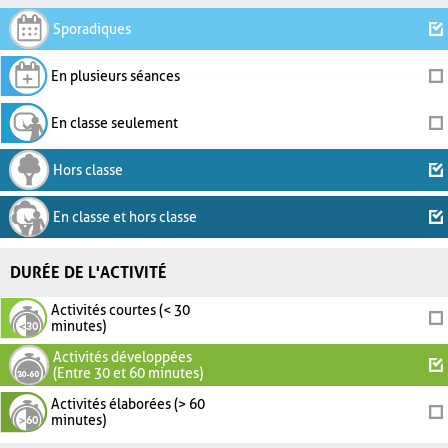
Sporadiques
En plusieurs séances
En classe seulement
Hors classe
En classe et hors classe
DURÉE DE L'ACTIVITÉ
Activités courtes (< 30
minutes)
Activités développées
(Entre 30 et 60 minutes)
Activités élaborées (> 60
minutes)