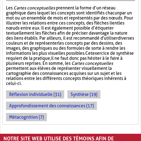
Les
Cartes conceptuelles
prennent la forme d’un réseau
graphique dans lequel les concepts sont identifiés chacun par un
mot ou un ensemble de mots et représentés par des nœuds. Pour
illustrer les relations entre ces concepts, des flèches lient les
nœuds entre eux. Il est également possible d’étiqueter
textuellement les flèches afin de préciser davantage la nature
des liens établis. Par ailleurs, il est recommandé d'utiliser diverses
couleurs et de représenter les concepts par des dessins, des
images, des graphiques ou des formules de sorte à rendre les
informations les plus visuelles possibles. Cet exercice de synthèse
requiert de la pratique, il ne faut donc pas hésiter à le faire à
plusieurs reprises. En somme, les
Cartes conceptuelles
permettent aux élèves de représenter visuellement la
cartographie des connaissances acquises sur un sujet et les
relations entre les différents concepts théoriques inhérents à
celui-ci.
Réflexion individuelle (31)
Synthèse (19)
Approfondissement des connaissances (17)
Métacognition (7)
PAGES
NOTRE SITE WEB UTILISE DES TÉMOINS AFIN DE
«
‹
1
2
3