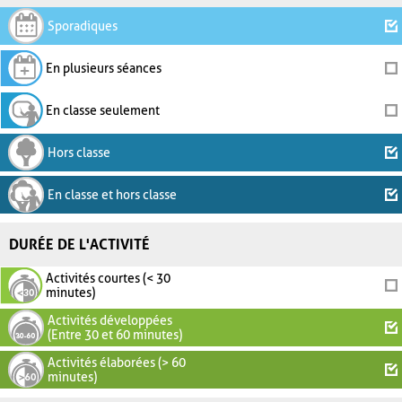
Sporadiques
En plusieurs séances
En classe seulement
Hors classe
En classe et hors classe
DURÉE DE L'ACTIVITÉ
Activités courtes (< 30
minutes)
Activités développées
(Entre 30 et 60 minutes)
Activités élaborées (> 60
minutes)