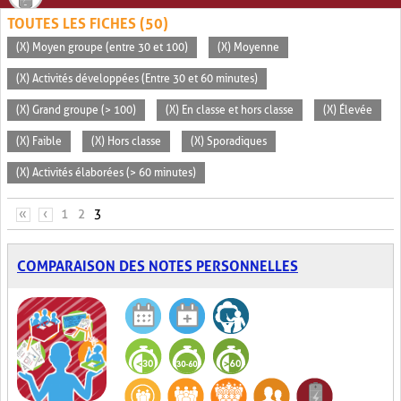
TOUTES LES FICHES (50)
(X) Moyen groupe (entre 30 et 100)
(X) Moyenne
(X) Activités développées (Entre 30 et 60 minutes)
(X) Grand groupe (> 100)
(X) En classe et hors classe
(X) Élevée
(X) Faible
(X) Hors classe
(X) Sporadiques
(X) Activités élaborées (> 60 minutes)
PAGES
«
‹
1
2
3
COMPARAISON DES NOTES PERSONNELLES