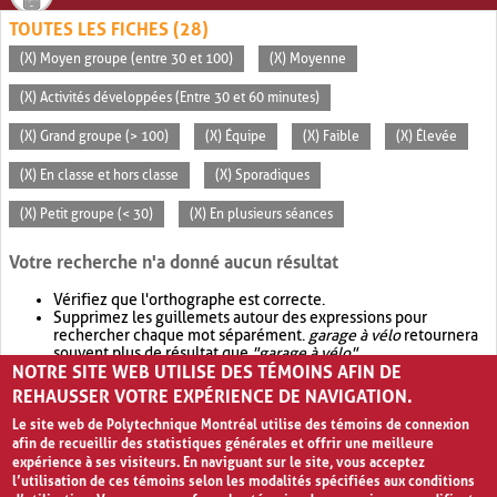
TOUTES LES FICHES (28)
(X) Moyen groupe (entre 30 et 100)
(X) Moyenne
(X) Activités développées (Entre 30 et 60 minutes)
(X) Grand groupe (> 100)
(X) Équipe
(X) Faible
(X) Élevée
(X) En classe et hors classe
(X) Sporadiques
(X) Petit groupe (< 30)
(X) En plusieurs séances
Votre recherche n'a donné aucun résultat
Vérifiez que l'orthographe est correcte.
Supprimez les guillemets autour des expressions pour
rechercher chaque mot séparément.
garage à vélo
retournera
souvent plus de résultat que
"garage à vélo"
.
NOTRE SITE WEB UTILISE DES TÉMOINS AFIN DE
Envisagez d'élargir votre recherche avec
OR
.
garage OR vélo
retournera souvent plus de résultat que
garage à vélo
.
REHAUSSER VOTRE EXPÉRIENCE DE NAVIGATION.
Le site web de Polytechnique Montréal utilise des témoins de connexion
afin de recueillir des statistiques générales et offrir une meilleure
expérience à ses visiteurs. En naviguant sur le site, vous acceptez
l’utilisation de ces témoins selon les modalités spécifiées aux conditions