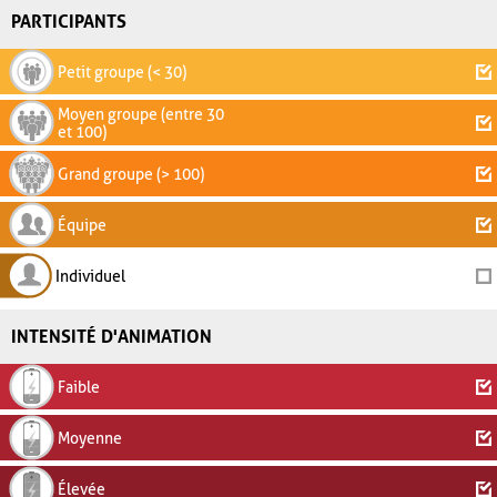
PARTICIPANTS
Petit groupe (< 30)
Moyen groupe (entre 30
et 100)
Grand groupe (> 100)
Équipe
Individuel
INTENSITÉ D'ANIMATION
Faible
Moyenne
Élevée