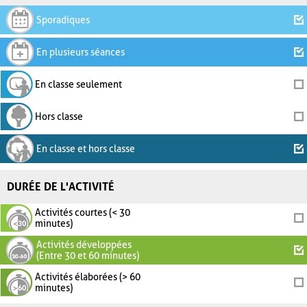
Sporadiques
En plusieurs séances
En classe seulement
Hors classe
En classe et hors classe
DURÉE DE L'ACTIVITÉ
Activités courtes (< 30
minutes)
Activités développées
(Entre 30 et 60 minutes)
Activités élaborées (> 60
minutes)