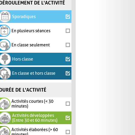
DÉROULEMENT DE L'ACTIVITÉ
Sporadiques
En plusieurs séances
En classe seulement
Hors classe
En classe et hors classe
DURÉE DE L'ACTIVITÉ
Activités courtes (< 30
minutes)
Activités développées
(Entre 30 et 60 minutes)
Activités élaborées (> 60
minutes)