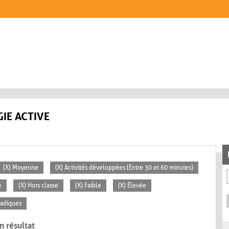
IE ACTIVE
(X) Moyenne
(X) Activités développées (Entre 30 et 60 minutes)
e
(X) Hors classe
(X) Faible
(X) Élevée
radiques
n résultat