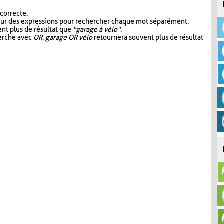
 correcte.
our des expressions pour rechercher chaque mot séparément.
nt plus de résultat que
"garage à vélo"
.
herche avec
OR
.
garage OR vélo
retournera souvent plus de résultat