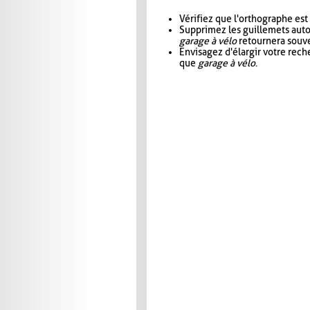
Vérifiez que l'orthographe est
Supprimez les guillemets aut
garage à vélo
retournera souve
Envisagez d'élargir votre rec
que
garage à vélo
.