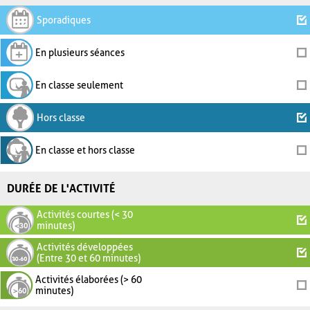
Sporadiques
En plusieurs séances
En classe seulement
Hors classe
En classe et hors classe
DURÉE DE L'ACTIVITÉ
Activités courtes (< 30
minutes)
Activités développées
(Entre 30 et 60 minutes)
Activités élaborées (> 60
minutes)