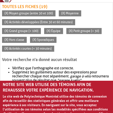
TOUTES LES FICHES (19)
(X) Moyen groupe (entre 30 et 100)
(X) Moyenne
(X) Activités développées (Entre 30 et 60 minutes)
(X) Grand groupe (> 100)
(X) Équipe
(X) Petit groupe (< 30)
(X) Hors classe
(X) Sporadiques
(X) Activités courtes (< 30 minutes)
Votre recherche n'a donné aucun résultat
Vérifiez que l'orthographe est correcte.
Supprimez les guillemets autour des expressions pour
rechercher chaque mot séparément.
garage à vélo
retournera
souvent plus de résultat que
"garage à vélo"
.
NOTRE SITE WEB UTILISE DES TÉMOINS AFIN DE
Envisagez d'élargir votre recherche avec
OR
.
garage OR vélo
retournera souvent plus de résultat que
garage à vélo
.
REHAUSSER VOTRE EXPÉRIENCE DE NAVIGATION.
Le site web de Polytechnique Montréal utilise des témoins de connexion
afin de recueillir des statistiques générales et offrir une meilleure
expérience à ses visiteurs. En naviguant sur le site, vous acceptez
l’utilisation de ces témoins selon les modalités spécifiées aux conditions