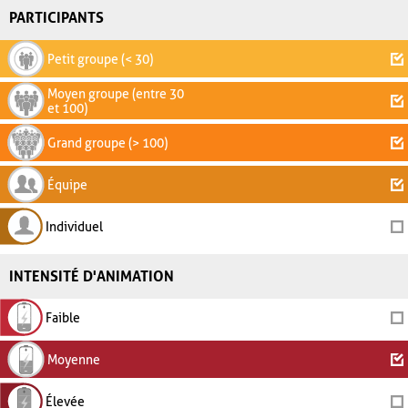
PARTICIPANTS
Petit groupe (< 30)
Moyen groupe (entre 30
et 100)
Grand groupe (> 100)
Équipe
Individuel
INTENSITÉ D'ANIMATION
Faible
Moyenne
Élevée