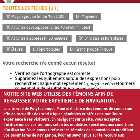
TOUTES LES FICHES (23)
(X) Moyen groupe (entre 30 et 100)
(X) Moyenne
(X) Activités développées (Entre 30 et 60 minutes)
(X) Activités élaborées (> 60 minutes)
(X) En classe et hors classe
(X) Élevée
(X) Sporadiques
(X) Grand groupe (> 100)
Votre recherche n'a donné aucun résultat
Vérifiez que l'orthographe est correcte.
Supprimez les guillemets autour des expressions pour
rechercher chaque mot séparément.
garage à vélo
retournera
souvent plus de résultat que
"garage à vélo"
.
NOTRE SITE WEB UTILISE DES TÉMOINS AFIN DE
Envisagez d'élargir votre recherche avec
OR
.
garage OR vélo
retournera souvent plus de résultat que
garage à vélo
.
REHAUSSER VOTRE EXPÉRIENCE DE NAVIGATION.
Le site web de Polytechnique Montréal utilise des témoins de connexion
afin de recueillir des statistiques générales et offrir une meilleure
expérience à ses visiteurs. En naviguant sur le site, vous acceptez
l’utilisation de ces témoins selon les modalités spécifiées aux conditions
d’utilisation. Vous pouvez refuser les témoins de connexion en modifiant
vos paramètres de navigation. Pour en savoir plus sur le recours aux