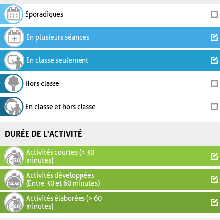
Sporadiques
En plusieurs séances
En classe seulement
Hors classe
En classe et hors classe
DURÉE DE L'ACTIVITÉ
Activités courtes (< 30
minutes)
Activités développées
(Entre 30 et 60 minutes)
Activités élaborées (> 60
minutes)