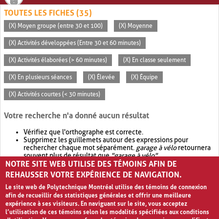
TOUTES LES FICHES (35)
(X) Moyen groupe (entre 30 et 100)
(X) Moyenne
(X) Activités développées (Entre 30 et 60 minutes)
(X) Activités élaborées (> 60 minutes)
(X) En classe seulement
(X) En plusieurs séances
(X) Élevée
(X) Équipe
(X) Activités courtes (< 30 minutes)
Votre recherche n'a donné aucun résultat
Vérifiez que l'orthographe est correcte.
Supprimez les guillemets autour des expressions pour
rechercher chaque mot séparément.
garage à vélo
retournera
souvent plus de résultat que
"garage à vélo"
.
NOTRE SITE WEB UTILISE DES TÉMOINS AFIN DE
Envisagez d'élargir votre recherche avec
OR
.
garage OR vélo
retournera souvent plus de résultat que
garage à vélo
.
REHAUSSER VOTRE EXPÉRIENCE DE NAVIGATION.
Le site web de Polytechnique Montréal utilise des témoins de connexion
afin de recueillir des statistiques générales et offrir une meilleure
expérience à ses visiteurs. En naviguant sur le site, vous acceptez
l’utilisation de ces témoins selon les modalités spécifiées aux conditions