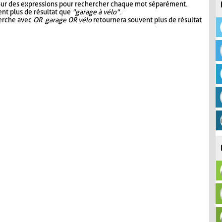
our des expressions pour rechercher chaque mot séparément.
nt plus de résultat que
"garage à vélo"
.
herche avec
OR
.
garage OR vélo
retournera souvent plus de résultat