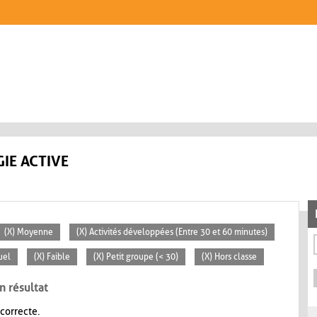
IE ACTIVE
(X) Moyenne
(X) Activités développées (Entre 30 et 60 minutes)
uel
(X) Faible
(X) Petit groupe (< 30)
(X) Hors classe
n résultat
 correcte.