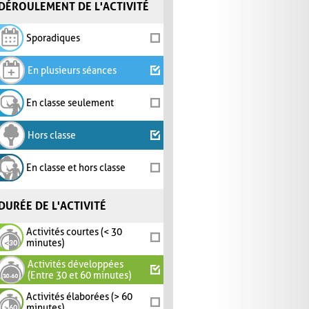
DÉROULEMENT DE L'ACTIVITÉ
Sporadiques
En plusieurs séances
En classe seulement
Hors classe
En classe et hors classe
DURÉE DE L'ACTIVITÉ
Activités courtes (< 30
minutes)
Activités développées
(Entre 30 et 60 minutes)
Activités élaborées (> 60
minutes)