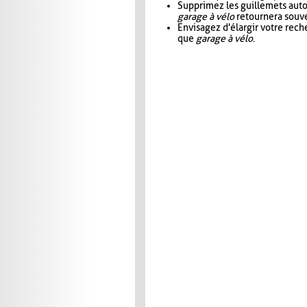
Supprimez les guillemets aut
garage à vélo
retournera souve
Envisagez d'élargir votre rec
que
garage à vélo
.