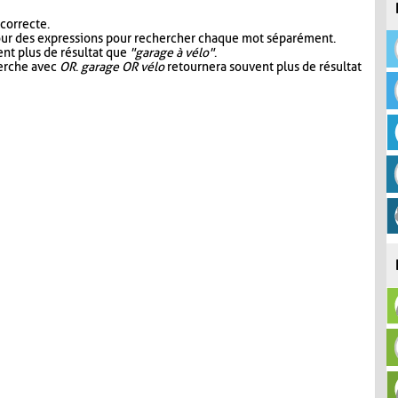
 correcte.
our des expressions pour rechercher chaque mot séparément.
nt plus de résultat que
"garage à vélo"
.
herche avec
OR
.
garage OR vélo
retournera souvent plus de résultat