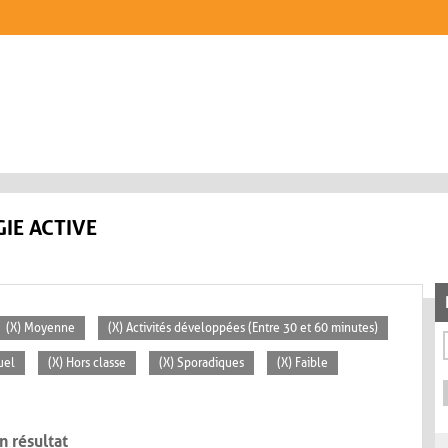
IE ACTIVE
(X) Moyenne
(X) Activités développées (Entre 30 et 60 minutes)
uel
(X) Hors classe
(X) Sporadiques
(X) Faible
n résultat