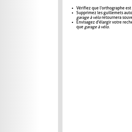
Vérifiez que l'orthographe est
Supprimez les guillemets aut
garage à vélo
retournera souve
Envisagez d'élargir votre rec
que
garage à vélo
.