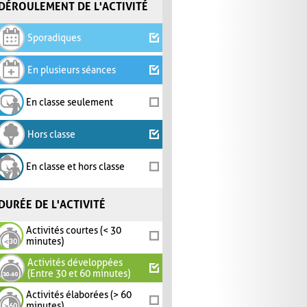
DÉROULEMENT DE L'ACTIVITÉ
Sporadiques
En plusieurs séances
En classe seulement
Hors classe
En classe et hors classe
DURÉE DE L'ACTIVITÉ
Activités courtes (< 30
minutes)
Activités développées
(Entre 30 et 60 minutes)
Activités élaborées (> 60
minutes)