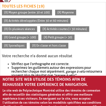
TOUTES LES FICHES (19)
(X) Moyen groupe (entre 30 et 100)
(X) Moyenne
(X) Activités développées (Entre 30 et 60 minutes)
(X) En plusieurs séances
(X) Activités courtes (< 30 minutes)
(X) Grand groupe (> 100)
(X) Petit groupe (< 30)
(X) Sporadiques
(X) En classe et hors classe
Votre recherche n'a donné aucun résultat
Vérifiez que l'orthographe est correcte.
Supprimez les guillemets autour des expressions pour
rechercher chaque mot séparément.
garage à vélo
retournera
souvent plus de résultat que
"garage à vélo"
.
NOTRE SITE WEB UTILISE DES TÉMOINS AFIN DE
Envisagez d'élargir votre recherche avec
OR
.
garage OR vélo
retournera souvent plus de résultat que
garage à vélo
.
REHAUSSER VOTRE EXPÉRIENCE DE NAVIGATION.
Le site web de Polytechnique Montréal utilise des témoins de connexion
afin de recueillir des statistiques générales et offrir une meilleure
expérience à ses visiteurs. En naviguant sur le site, vous acceptez
l’utilisation de ces témoins selon les modalités spécifiées aux conditions