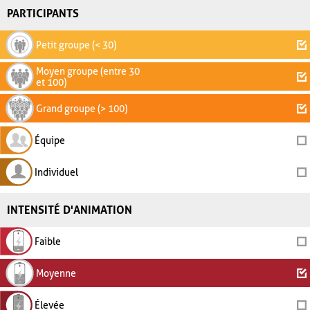
PARTICIPANTS
Petit groupe (< 30)
Moyen groupe (entre 30
et 100)
Grand groupe (> 100)
Équipe
Individuel
INTENSITÉ D'ANIMATION
Faible
Moyenne
Élevée