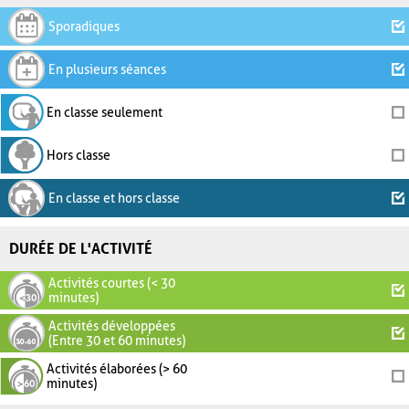
Sporadiques
En plusieurs séances
En classe seulement
Hors classe
En classe et hors classe
DURÉE DE L'ACTIVITÉ
Activités courtes (< 30
minutes)
Activités développées
(Entre 30 et 60 minutes)
Activités élaborées (> 60
minutes)