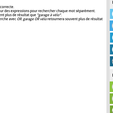
 correcte.
our des expressions pour rechercher chaque mot séparément.
nt plus de résultat que
"garage à vélo"
.
herche avec
OR
.
garage OR vélo
retournera souvent plus de résultat