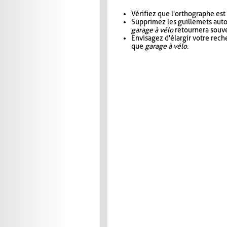
Vérifiez que l'orthographe est
Supprimez les guillemets aut
garage à vélo
retournera souve
Envisagez d'élargir votre rec
que
garage à vélo
.