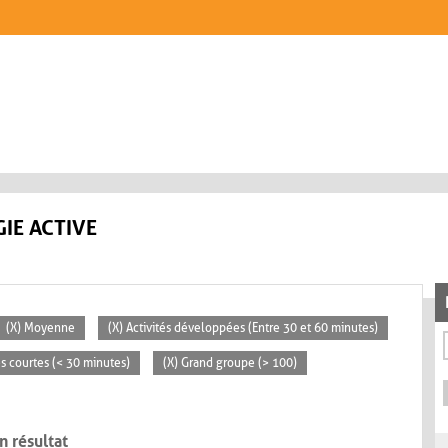
IE ACTIVE
(X) Moyenne
(X) Activités développées (Entre 30 et 60 minutes)
tés courtes (< 30 minutes)
(X) Grand groupe (> 100)
n résultat