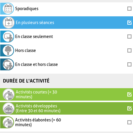
Sporadiques
En plusieurs séances
En classe seulement
Hors classe
En classe et hors classe
DURÉE DE L'ACTIVITÉ
Activités courtes (< 30
minutes)
Activités développées
(Entre 30 et 60 minutes)
Activités élaborées (> 60
minutes)