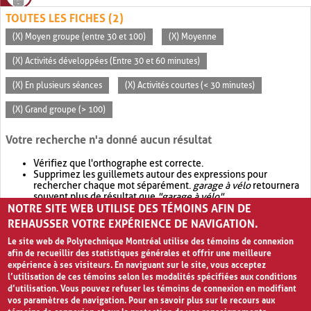
TOUTES LES FICHES (2)
(X) Moyen groupe (entre 30 et 100)
(X) Moyenne
(X) Activités développées (Entre 30 et 60 minutes)
(X) En plusieurs séances
(X) Activités courtes (< 30 minutes)
(X) Grand groupe (> 100)
Votre recherche n'a donné aucun résultat
Vérifiez que l'orthographe est correcte.
Supprimez les guillemets autour des expressions pour
rechercher chaque mot séparément.
garage à vélo
retournera
souvent plus de résultat que
"garage à vélo"
.
NOTRE SITE WEB UTILISE DES TÉMOINS AFIN DE
Envisagez d'élargir votre recherche avec
OR
.
garage OR vélo
retournera souvent plus de résultat que
garage à vélo
.
REHAUSSER VOTRE EXPÉRIENCE DE NAVIGATION.
Le site web de Polytechnique Montréal utilise des témoins de connexion
afin de recueillir des statistiques générales et offrir une meilleure
expérience à ses visiteurs. En naviguant sur le site, vous acceptez
l’utilisation de ces témoins selon les modalités spécifiées aux conditions
d’utilisation. Vous pouvez refuser les témoins de connexion en modifiant
vos paramètres de navigation. Pour en savoir plus sur le recours aux