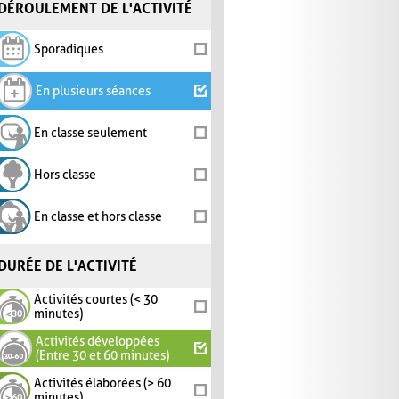
DÉROULEMENT DE L'ACTIVITÉ
Sporadiques
En plusieurs séances
En classe seulement
Hors classe
En classe et hors classe
DURÉE DE L'ACTIVITÉ
Activités courtes (< 30
minutes)
Activités développées
(Entre 30 et 60 minutes)
Activités élaborées (> 60
minutes)