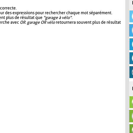
 correcte.
our des expressions pour rechercher chaque mot séparément.
nt plus de résultat que
"garage à vélo"
.
herche avec
OR
.
garage OR vélo
retournera souvent plus de résultat