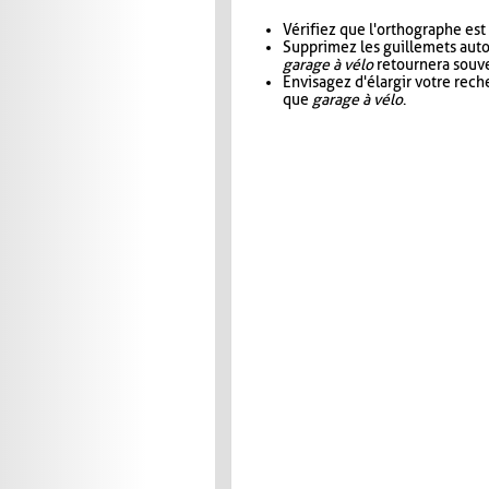
Vérifiez que l'orthographe est
Supprimez les guillemets aut
garage à vélo
retournera souve
Envisagez d'élargir votre rec
que
garage à vélo
.