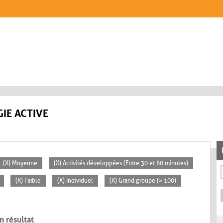
IE ACTIVE
(X) Moyenne
(X) Activités développées (Entre 30 et 60 minutes)
(X) Faible
(X) Individuel
(X) Grand groupe (> 100)
n résultat