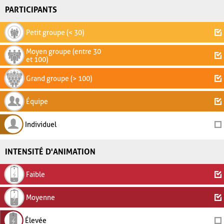
PARTICIPANTS
Petit groupe (< 30)
Moyen groupe (entre 30
et 100)
Grand groupe (> 100)
Équipe
Individuel
INTENSITÉ D'ANIMATION
Faible
Moyenne
Élevée