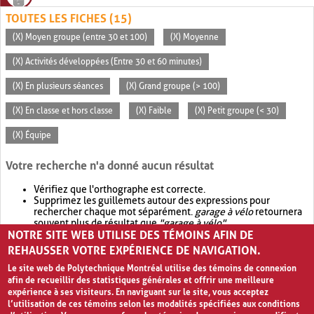
TOUTES LES FICHES (15)
(X) Moyen groupe (entre 30 et 100)
(X) Moyenne
(X) Activités développées (Entre 30 et 60 minutes)
(X) En plusieurs séances
(X) Grand groupe (> 100)
(X) En classe et hors classe
(X) Faible
(X) Petit groupe (< 30)
(X) Équipe
Votre recherche n'a donné aucun résultat
Vérifiez que l'orthographe est correcte.
Supprimez les guillemets autour des expressions pour
rechercher chaque mot séparément.
garage à vélo
retournera
souvent plus de résultat que
"garage à vélo"
.
NOTRE SITE WEB UTILISE DES TÉMOINS AFIN DE
Envisagez d'élargir votre recherche avec
OR
.
garage OR vélo
retournera souvent plus de résultat que
garage à vélo
.
REHAUSSER VOTRE EXPÉRIENCE DE NAVIGATION.
Le site web de Polytechnique Montréal utilise des témoins de connexion
afin de recueillir des statistiques générales et offrir une meilleure
expérience à ses visiteurs. En naviguant sur le site, vous acceptez
l’utilisation de ces témoins selon les modalités spécifiées aux conditions