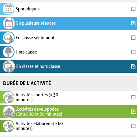
Sporadiques
En plusieurs séances
En classe seulement
Hors classe
En classe et hors classe
DURÉE DE L'ACTIVITÉ
Activités courtes (< 30
minutes)
Activités développées
(Entre 30 et 60 minutes)
Activités élaborées (> 60
minutes)