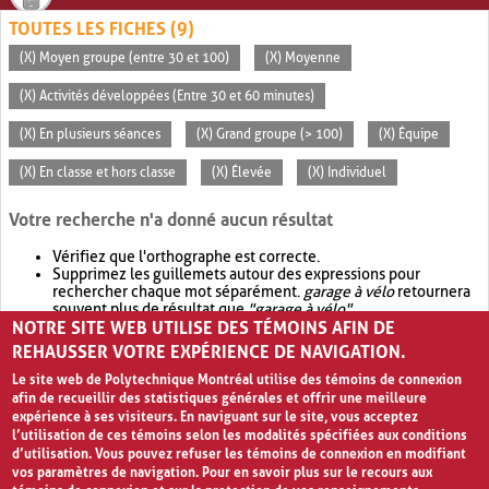
TOUTES LES FICHES (9)
(X) Moyen groupe (entre 30 et 100)
(X) Moyenne
(X) Activités développées (Entre 30 et 60 minutes)
(X) En plusieurs séances
(X) Grand groupe (> 100)
(X) Équipe
(X) En classe et hors classe
(X) Élevée
(X) Individuel
Votre recherche n'a donné aucun résultat
Vérifiez que l'orthographe est correcte.
Supprimez les guillemets autour des expressions pour
rechercher chaque mot séparément.
garage à vélo
retournera
souvent plus de résultat que
"garage à vélo"
.
NOTRE SITE WEB UTILISE DES TÉMOINS AFIN DE
Envisagez d'élargir votre recherche avec
OR
.
garage OR vélo
retournera souvent plus de résultat que
garage à vélo
.
REHAUSSER VOTRE EXPÉRIENCE DE NAVIGATION.
Le site web de Polytechnique Montréal utilise des témoins de connexion
afin de recueillir des statistiques générales et offrir une meilleure
expérience à ses visiteurs. En naviguant sur le site, vous acceptez
l’utilisation de ces témoins selon les modalités spécifiées aux conditions
d’utilisation. Vous pouvez refuser les témoins de connexion en modifiant
vos paramètres de navigation. Pour en savoir plus sur le recours aux