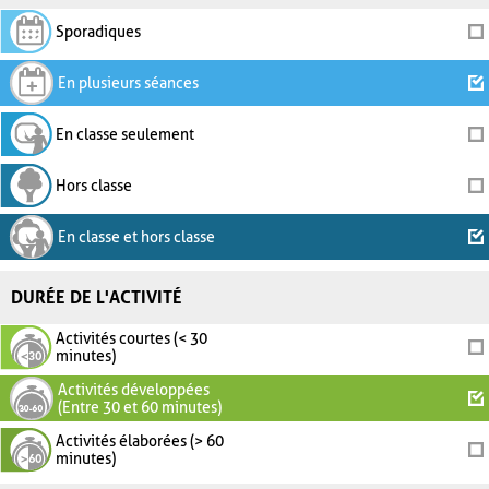
Sporadiques
En plusieurs séances
En classe seulement
Hors classe
En classe et hors classe
DURÉE DE L'ACTIVITÉ
Activités courtes (< 30
minutes)
Activités développées
(Entre 30 et 60 minutes)
Activités élaborées (> 60
minutes)