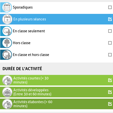
Sporadiques
En plusieurs séances
En classe seulement
Hors classe
En classe et hors classe
DURÉE DE L'ACTIVITÉ
Activités courtes (< 30
minutes)
Activités développées
(Entre 30 et 60 minutes)
Activités élaborées (> 60
minutes)