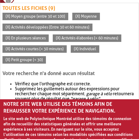
TOUTES LES FICHES (9)
(X) Moyen groupe (entre 30 et 100)
(X) Moyenne
(X) Activités développées (Entre 30 et 60 minutes)
(X) En plusieurs séances
(X) Activités élaborées (> 60 minutes)
(X) Activités courtes (< 30 minutes)
(X) Individuel
(X) Petit groupe (< 30)
Votre recherche n'a donné aucun résultat
Vérifiez que l'orthographe est correcte.
Supprimez les guillemets autour des expressions pour
rechercher chaque mot séparément.
garage à vélo
retournera
souvent plus de résultat que
"garage à vélo"
.
NOTRE SITE WEB UTILISE DES TÉMOINS AFIN DE
Envisagez d'élargir votre recherche avec
OR
.
garage OR vélo
retournera souvent plus de résultat que
garage à vélo
.
REHAUSSER VOTRE EXPÉRIENCE DE NAVIGATION.
Le site web de Polytechnique Montréal utilise des témoins de connexion
afin de recueillir des statistiques générales et offrir une meilleure
expérience à ses visiteurs. En naviguant sur le site, vous acceptez
l’utilisation de ces témoins selon les modalités spécifiées aux conditions