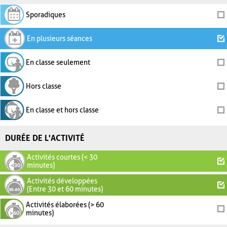
Sporadiques
En plusieurs séances
En classe seulement
Hors classe
En classe et hors classe
DURÉE DE L'ACTIVITÉ
Activités courtes (< 30
minutes)
Activités développées
(Entre 30 et 60 minutes)
Activités élaborées (> 60
minutes)