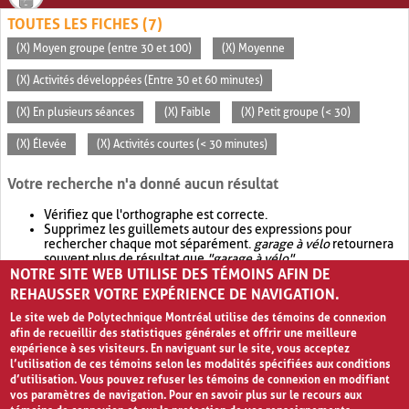
TOUTES LES FICHES (7)
(X) Moyen groupe (entre 30 et 100)
(X) Moyenne
(X) Activités développées (Entre 30 et 60 minutes)
(X) En plusieurs séances
(X) Faible
(X) Petit groupe (< 30)
(X) Élevée
(X) Activités courtes (< 30 minutes)
Votre recherche n'a donné aucun résultat
Vérifiez que l'orthographe est correcte.
Supprimez les guillemets autour des expressions pour
rechercher chaque mot séparément.
garage à vélo
retournera
souvent plus de résultat que
"garage à vélo"
.
NOTRE SITE WEB UTILISE DES TÉMOINS AFIN DE
Envisagez d'élargir votre recherche avec
OR
.
garage OR vélo
retournera souvent plus de résultat que
garage à vélo
.
REHAUSSER VOTRE EXPÉRIENCE DE NAVIGATION.
Le site web de Polytechnique Montréal utilise des témoins de connexion
afin de recueillir des statistiques générales et offrir une meilleure
expérience à ses visiteurs. En naviguant sur le site, vous acceptez
l’utilisation de ces témoins selon les modalités spécifiées aux conditions
d’utilisation. Vous pouvez refuser les témoins de connexion en modifiant
vos paramètres de navigation. Pour en savoir plus sur le recours aux