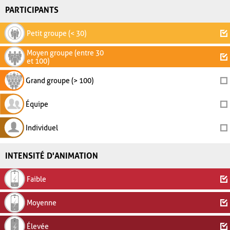
PARTICIPANTS
Petit groupe (< 30)
Moyen groupe (entre 30
et 100)
Grand groupe (> 100)
Équipe
Individuel
INTENSITÉ D'ANIMATION
Faible
Moyenne
Élevée