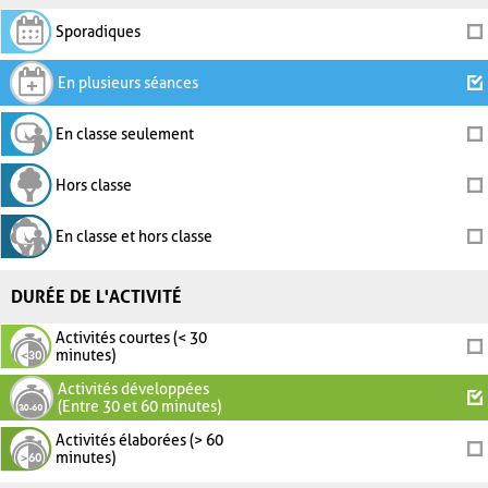
Sporadiques
En plusieurs séances
En classe seulement
Hors classe
En classe et hors classe
DURÉE DE L'ACTIVITÉ
Activités courtes (< 30
minutes)
Activités développées
(Entre 30 et 60 minutes)
Activités élaborées (> 60
minutes)