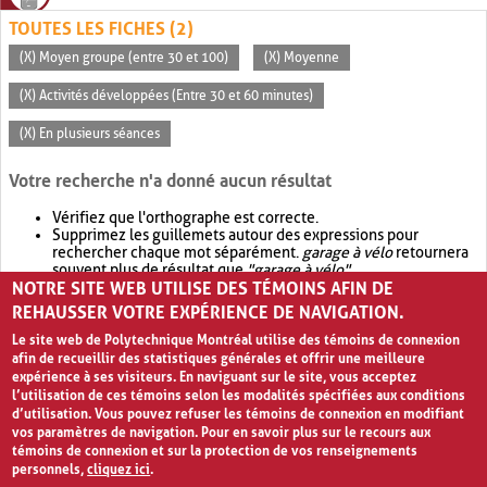
TOUTES LES FICHES (2)
(X) Moyen groupe (entre 30 et 100)
(X) Moyenne
(X) Activités développées (Entre 30 et 60 minutes)
(X) En plusieurs séances
Votre recherche n'a donné aucun résultat
Vérifiez que l'orthographe est correcte.
Supprimez les guillemets autour des expressions pour
rechercher chaque mot séparément.
garage à vélo
retournera
souvent plus de résultat que
"garage à vélo"
.
NOTRE SITE WEB UTILISE DES TÉMOINS AFIN DE
Envisagez d'élargir votre recherche avec
OR
.
garage OR vélo
retournera souvent plus de résultat que
garage à vélo
.
REHAUSSER VOTRE EXPÉRIENCE DE NAVIGATION.
Le site web de Polytechnique Montréal utilise des témoins de connexion
afin de recueillir des statistiques générales et offrir une meilleure
expérience à ses visiteurs. En naviguant sur le site, vous acceptez
l’utilisation de ces témoins selon les modalités spécifiées aux conditions
d’utilisation. Vous pouvez refuser les témoins de connexion en modifiant
vos paramètres de navigation. Pour en savoir plus sur le recours aux
témoins de connexion et sur la protection de vos renseignements
personnels,
cliquez ici
.
Avis de confidentialité et conditions d’utilisation