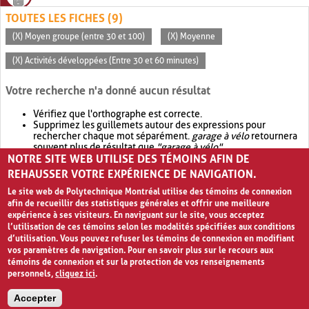
TOUTES LES FICHES (9)
(X) Moyen groupe (entre 30 et 100)
(X) Moyenne
(X) Activités développées (Entre 30 et 60 minutes)
Votre recherche n'a donné aucun résultat
Vérifiez que l'orthographe est correcte.
Supprimez les guillemets autour des expressions pour
rechercher chaque mot séparément.
garage à vélo
retournera
souvent plus de résultat que
"garage à vélo"
.
NOTRE SITE WEB UTILISE DES TÉMOINS AFIN DE
Envisagez d'élargir votre recherche avec
OR
.
garage OR vélo
retournera souvent plus de résultat que
garage à vélo
.
REHAUSSER VOTRE EXPÉRIENCE DE NAVIGATION.
Le site web de Polytechnique Montréal utilise des témoins de connexion
afin de recueillir des statistiques générales et offrir une meilleure
expérience à ses visiteurs. En naviguant sur le site, vous acceptez
l’utilisation de ces témoins selon les modalités spécifiées aux conditions
d’utilisation. Vous pouvez refuser les témoins de connexion en modifiant
vos paramètres de navigation. Pour en savoir plus sur le recours aux
témoins de connexion et sur la protection de vos renseignements
personnels,
cliquez ici
.
Avis de confidentialité et conditions d’utilisation
Accepter