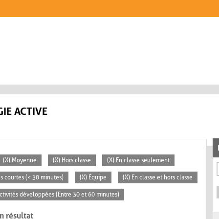
IE ACTIVE
(X) Moyenne
(X) Hors classe
(X) En classe seulement
tés courtes (< 30 minutes)
(X) Équipe
(X) En classe et hors classe
Activités développées (Entre 30 et 60 minutes)
n résultat