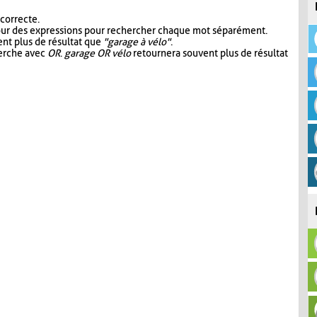
 correcte.
our des expressions pour rechercher chaque mot séparément.
nt plus de résultat que
"garage à vélo"
.
herche avec
OR
.
garage OR vélo
retournera souvent plus de résultat