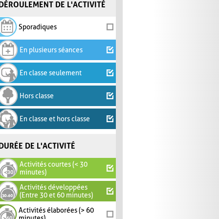
DÉROULEMENT DE L'ACTIVITÉ
Sporadiques
En plusieurs séances
En classe seulement
Hors classe
En classe et hors classe
DURÉE DE L'ACTIVITÉ
Activités courtes (< 30
minutes)
Activités développées
(Entre 30 et 60 minutes)
Activités élaborées (> 60
minutes)