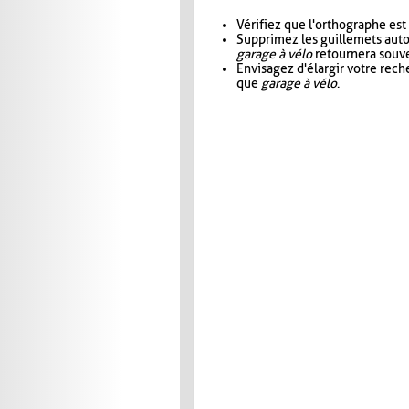
Vérifiez que l'orthographe est
Supprimez les guillemets aut
garage à vélo
retournera souve
Envisagez d'élargir votre rec
que
garage à vélo
.