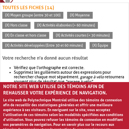
TOUTES LES FICHES (14)
(X) Moyen groupe (entre 30 et 100)
(X) Moyenne
(X) Hors classe
(X) Activités élaborées (> 60 minutes)
(X) En classe et hors classe
(X) Activités courtes (< 30 minutes)
(X) Activités développées (Entre 30 et 60 minutes)
(X) Équipe
Votre recherche n'a donné aucun résultat
Vérifiez que l'orthographe est correcte.
Supprimez les guillemets autour des expressions pour
rechercher chaque mot séparément.
garage à vélo
retournera
souvent plus de résultat que
"garage à vélo"
.
NOTRE SITE WEB UTILISE DES TÉMOINS AFIN DE
Envisagez d'élargir votre recherche avec
OR
.
garage OR vélo
retournera souvent plus de résultat que
garage à vélo
.
REHAUSSER VOTRE EXPÉRIENCE DE NAVIGATION.
Le site web de Polytechnique Montréal utilise des témoins de connexion
afin de recueillir des statistiques générales et offrir une meilleure
expérience à ses visiteurs. En naviguant sur le site, vous acceptez
l’utilisation de ces témoins selon les modalités spécifiées aux conditions
d’utilisation. Vous pouvez refuser les témoins de connexion en modifiant
vos paramètres de navigation. Pour en savoir plus sur le recours aux