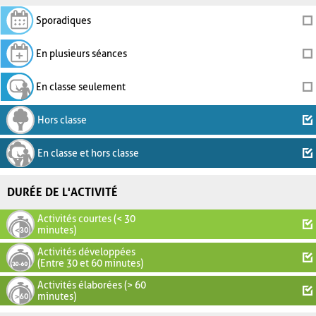
Sporadiques
En plusieurs séances
En classe seulement
Hors classe
En classe et hors classe
DURÉE DE L'ACTIVITÉ
Activités courtes (< 30
minutes)
Activités développées
(Entre 30 et 60 minutes)
Activités élaborées (> 60
minutes)