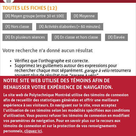
TOUTES LES FICHES (12)
(X) Moyen groupe (entre 30 et 100)
(X) Moyenne
(X) Hors classe
(X) Activités élaborées (> 60 minutes)
(X) En plusieurs séances
(X) En classe et hors classe
(X) Élevée
Votre recherche n'a donné aucun résultat
Vérifiez que l'orthographe est correcte.
Supprimez les guillemets autour des expressions pour
rechercher chaque mot séparément.
garage à vélo
retournera
souvent plus de résultat que
"garage à vélo"
.
NOTRE SITE WEB UTILISE DES TÉMOINS AFIN DE
Envisagez d'élargir votre recherche avec
OR
.
garage OR vélo
retournera souvent plus de résultat que
garage à vélo
.
REHAUSSER VOTRE EXPÉRIENCE DE NAVIGATION.
Le site web de Polytechnique Montréal utilise des témoins de connexion
afin de recueillir des statistiques générales et offrir une meilleure
expérience à ses visiteurs. En naviguant sur le site, vous acceptez
l’utilisation de ces témoins selon les modalités spécifiées aux conditions
d’utilisation. Vous pouvez refuser les témoins de connexion en modifiant
vos paramètres de navigation. Pour en savoir plus sur le recours aux
témoins de connexion et sur la protection de vos renseignements
personnels,
cliquez ici
.
Avis de confidentialité et conditions d’utilisation