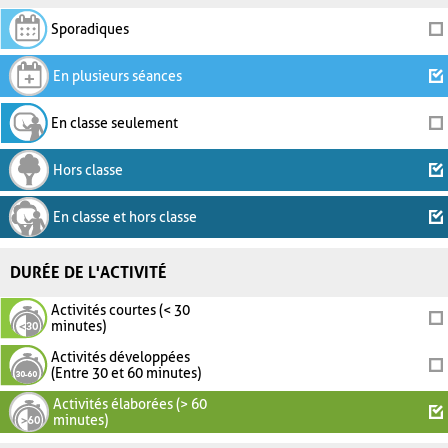
Sporadiques
En plusieurs séances
En classe seulement
Hors classe
En classe et hors classe
DURÉE DE L'ACTIVITÉ
Activités courtes (< 30
minutes)
Activités développées
(Entre 30 et 60 minutes)
Activités élaborées (> 60
minutes)