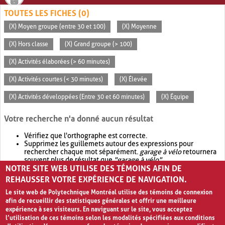
TOUTES LES FICHES (0)
(X) Moyen groupe (entre 30 et 100)
(X) Moyenne
(X) Hors classe
(X) Grand groupe (> 100)
(X) Activités élaborées (> 60 minutes)
(X) Activités courtes (< 30 minutes)
(X) Élevée
(X) Activités développées (Entre 30 et 60 minutes)
(X) Équipe
Votre recherche n'a donné aucun résultat
Vérifiez que l'orthographe est correcte.
Supprimez les guillemets autour des expressions pour
rechercher chaque mot séparément.
garage à vélo
retournera
souvent plus de résultat que
"garage à vélo"
.
NOTRE SITE WEB UTILISE DES TÉMOINS AFIN DE
Envisagez d'élargir votre recherche avec
OR
.
garage OR vélo
retournera souvent plus de résultat que
garage à vélo
.
REHAUSSER VOTRE EXPÉRIENCE DE NAVIGATION.
Le site web de Polytechnique Montréal utilise des témoins de connexion
afin de recueillir des statistiques générales et offrir une meilleure
expérience à ses visiteurs. En naviguant sur le site, vous acceptez
l’utilisation de ces témoins selon les modalités spécifiées aux conditions