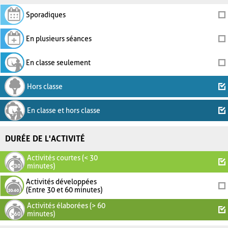
Sporadiques
En plusieurs séances
En classe seulement
Hors classe
En classe et hors classe
DURÉE DE L'ACTIVITÉ
Activités courtes (< 30
minutes)
Activités développées
(Entre 30 et 60 minutes)
Activités élaborées (> 60
minutes)