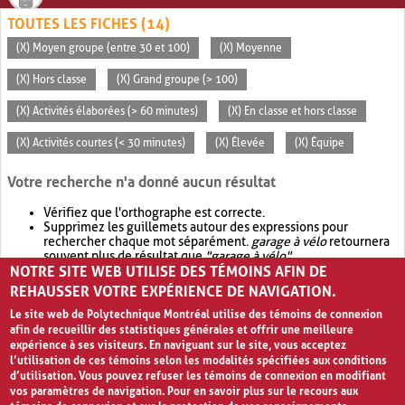
TOUTES LES FICHES (14)
(X) Moyen groupe (entre 30 et 100)
(X) Moyenne
(X) Hors classe
(X) Grand groupe (> 100)
(X) Activités élaborées (> 60 minutes)
(X) En classe et hors classe
(X) Activités courtes (< 30 minutes)
(X) Élevée
(X) Équipe
Votre recherche n'a donné aucun résultat
Vérifiez que l'orthographe est correcte.
Supprimez les guillemets autour des expressions pour
rechercher chaque mot séparément.
garage à vélo
retournera
souvent plus de résultat que
"garage à vélo"
.
NOTRE SITE WEB UTILISE DES TÉMOINS AFIN DE
Envisagez d'élargir votre recherche avec
OR
.
garage OR vélo
retournera souvent plus de résultat que
garage à vélo
.
REHAUSSER VOTRE EXPÉRIENCE DE NAVIGATION.
Le site web de Polytechnique Montréal utilise des témoins de connexion
afin de recueillir des statistiques générales et offrir une meilleure
expérience à ses visiteurs. En naviguant sur le site, vous acceptez
l’utilisation de ces témoins selon les modalités spécifiées aux conditions
d’utilisation. Vous pouvez refuser les témoins de connexion en modifiant
vos paramètres de navigation. Pour en savoir plus sur le recours aux