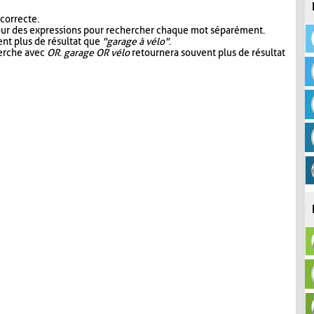
 correcte.
our des expressions pour rechercher chaque mot séparément.
nt plus de résultat que
"garage à vélo"
.
herche avec
OR
.
garage OR vélo
retournera souvent plus de résultat