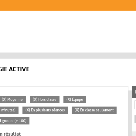
IE ACTIVE
(X) Moyenne
(X) Hors classe
(X) Équipe
0 minutes)
(X) En plusieurs séances
(X) En classe seulement
d groupe (> 100)
n résultat