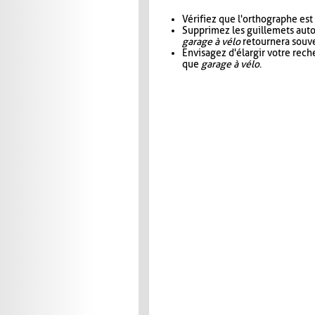
Vérifiez que l'orthographe est
Supprimez les guillemets aut
garage à vélo
retournera souve
Envisagez d'élargir votre rec
que
garage à vélo
.