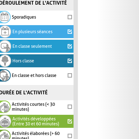
DÉROULEMENT DE L'ACTIVITÉ
Sporadiques
En plusieurs séances
En classe seulement
Hors classe
En classe et hors classe
DURÉE DE L'ACTIVITÉ
Activités courtes (< 30
minutes)
Activités développées
(Entre 30 et 60 minutes)
Activités élaborées (> 60
minutes)