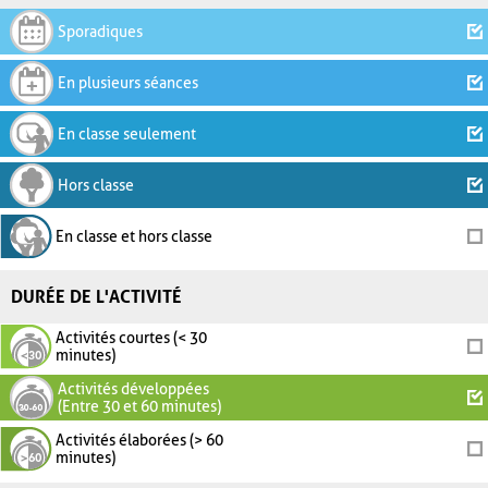
Sporadiques
En plusieurs séances
En classe seulement
Hors classe
En classe et hors classe
DURÉE DE L'ACTIVITÉ
Activités courtes (< 30
minutes)
Activités développées
(Entre 30 et 60 minutes)
Activités élaborées (> 60
minutes)