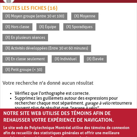
TOUTES LES FICHES (16)
(X) Moyen groupe (entre 30 et 100)
(X) Moyenne
(X) Hors classe
(X) Équipe
(X) Sporadiques
(X) En plusieurs séances
(X) Activités développées (Entre 30 et 60 minutes)
(X) En classe seulement
(X) Individuel
(X) Élevée
(X) Petit groupe (< 30)
Votre recherche n'a donné aucun résultat
Vérifiez que l'orthographe est correcte.
Supprimez les guillemets autour des expressions pour
rechercher chaque mot séparément.
garage à vélo
retournera
souvent plus de résultat que
"garage à vélo"
.
NOTRE SITE WEB UTILISE DES TÉMOINS AFIN DE
Envisagez d'élargir votre recherche avec
OR
.
garage OR vélo
retournera souvent plus de résultat que
garage à vélo
.
REHAUSSER VOTRE EXPÉRIENCE DE NAVIGATION.
Le site web de Polytechnique Montréal utilise des témoins de connexion
afin de recueillir des statistiques générales et offrir une meilleure