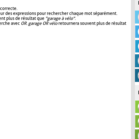
 correcte.
our des expressions pour rechercher chaque mot séparément.
nt plus de résultat que
"garage à vélo"
.
herche avec
OR
.
garage OR vélo
retournera souvent plus de résultat