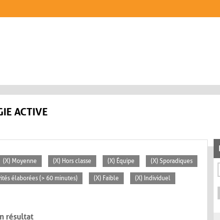
IE ACTIVE
(X) Moyenne
(X) Hors classe
(X) Équipe
(X) Sporadiques
vités élaborées (> 60 minutes)
(X) Faible
(X) Individuel
n résultat