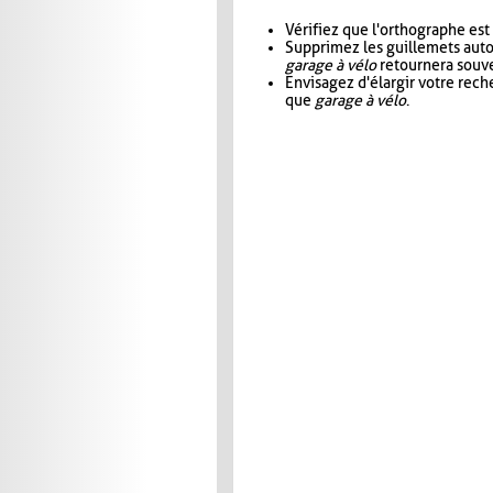
Vérifiez que l'orthographe est
Supprimez les guillemets aut
garage à vélo
retournera souve
Envisagez d'élargir votre rec
que
garage à vélo
.