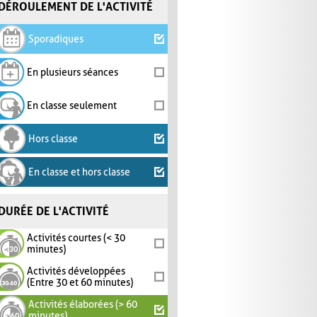
DÉROULEMENT DE L'ACTIVITÉ
Sporadiques
En plusieurs séances
En classe seulement
Hors classe
En classe et hors classe
DURÉE DE L'ACTIVITÉ
Activités courtes (< 30
minutes)
Activités développées
(Entre 30 et 60 minutes)
Activités élaborées (> 60
minutes)