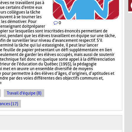
lèves ne travaillent pas à
que certains d'entre eux
urs collègues la tâche
rouvent à se tourner les
t les démotiver. Pour
0
'enseignant doit préparer
papier sur lesquelles sont inscrits des énoncés permettant de
insi, pendant que les élèves travaillent en équipe sur une tâche,
afin de surveiller leur niveau d'avancement respectif. S'il
miné la tâche qui lui est assignée, il peut leur lancer
ne feuille de papier présentant un défi supplémentaire en lien
 seulement de garder les élèves occupés, mais aussi de soutenir
technique fait donc en quelque sorte appel à la différenciation
érieur de l'éducation du Québec (1993), la pédagogie
ui met en œuvre un ensemble diversifié de moyens
pour permettre à des élèves d’âges, d’origines, d’aptitudes et
indre par des voies différentes des objectifs communs et,
»
Travail d'équipe (8)
ances (17)