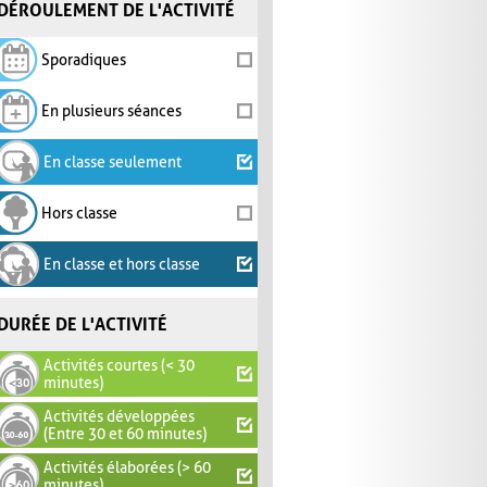
DÉROULEMENT DE L'ACTIVITÉ
Sporadiques
En plusieurs séances
En classe seulement
Hors classe
En classe et hors classe
DURÉE DE L'ACTIVITÉ
Activités courtes (< 30
minutes)
Activités développées
(Entre 30 et 60 minutes)
Activités élaborées (> 60
minutes)