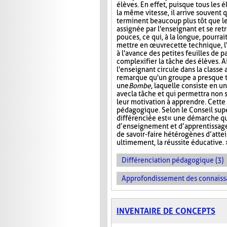
élèves. En effet, puisque tous les é
la même vitesse, il arrive souvent 
terminent beaucoup plus tôt que le
assignée par l'enseignant et se ret
pouces, ce qui, à la longue, pourrai
mettre en œuvre cette technique, l
à l'avance des petites feuilles de 
complexifier la tâche des élèves. A
l'enseignant circule dans la classe 
remarque qu'un groupe a presque ter
une
Bombe
, laquelle consiste en u
avec la tâche et qui permettra non
leur motivation à apprendre. Cette 
pédagogique. Selon le Conseil sup
différenciée est « une démarche q
d’enseignement et d’apprentissage 
de savoir-faire hétérogènes d’atte
ultimement, la réussite éducative. 
Différenciation pédagogique (3)
Approfondissement des connaiss
INVENTAIRE DE CONCEPTS