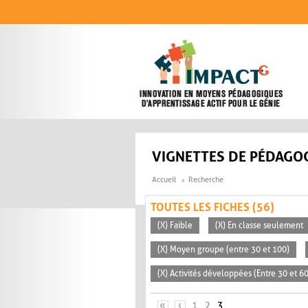
Aller au contenu principal
VIGNETTES DE PÉDAGOG
Accueil
Recherche
TOUTES LES FICHES (56)
(X) Faible
(X) En classe seulement
(X) Moyen groupe (entre 30 et 100)
(X) Activités développées (Entre 30 et 6
PAGES
«
‹
1
2
3