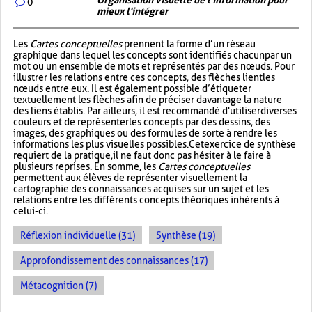
Organisation visuelle de l'information pour
0
mieux l'intégrer
Les
Cartes conceptuelles
prennent la forme d’un réseau
graphique dans lequel les concepts sont identifiés chacun par un
mot ou un ensemble de mots et représentés par des nœuds. Pour
illustrer les relations entre ces concepts, des flèches lient les
nœuds entre eux. Il est également possible d’étiqueter
textuellement les flèches afin de préciser davantage la nature
des liens établis. Par ailleurs, il est recommandé d'utiliser diverses
couleurs et de représenter les concepts par des dessins, des
images, des graphiques ou des formules de sorte à rendre les
informations les plus visuelles possibles. Cet exercice de synthèse
requiert de la pratique, il ne faut donc pas hésiter à le faire à
plusieurs reprises. En somme, les
Cartes conceptuelles
permettent aux élèves de représenter visuellement la
cartographie des connaissances acquises sur un sujet et les
relations entre les différents concepts théoriques inhérents à
celui-ci.
Réflexion individuelle (31)
Synthèse (19)
Approfondissement des connaissances (17)
Métacognition (7)