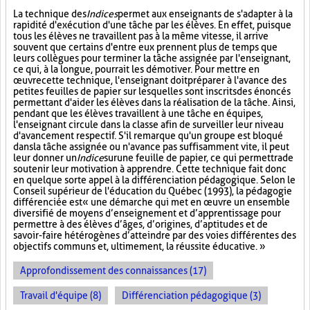
La technique des
Indices
permet aux enseignants de s'adapter à la
rapidité d'exécution d'une tâche par les élèves. En effet, puisque
tous les élèves ne travaillent pas à la même vitesse, il arrive
souvent que certains d'entre eux prennent plus de temps que
leurs collègues pour terminer la tâche assignée par l'enseignant,
ce qui, à la longue, pourrait les démotiver. Pour mettre en
œuvre cette technique, l'enseignant doit préparer à l'avance des
petites feuilles de papier sur lesquelles sont inscrits des énoncés
permettant d'aider les élèves dans la réalisation de la tâche. Ainsi,
pendant que les élèves travaillent à une tâche en équipes,
l'enseignant circule dans la classe afin de surveiller leur niveau
d'avancement respectif. S'il remarque qu'un groupe est bloqué
dans la tâche assignée ou n'avance pas suffisamment vite, il peut
leur donner un
Indice
sur
une feuille de papier, ce qui permettra de
soutenir leur motivation à apprendre. Cette technique fait donc
en quelque sorte appel à la différenciation pédagogique. Selon le
Conseil supérieur de l'éducation du Québec (1993), la pédagogie
différenciée est « une démarche qui met en œuvre un ensemble
diversifié de moyens d’enseignement et d’apprentissage pour
permettre à des élèves d’âges, d’origines, d’aptitudes et de
savoir-faire hétérogènes d’atteindre par des voies différentes des
objectifs communs et, ultimement, la réussite éducative. »
Approfondissement des connaissances (17)
Travail d'équipe (8)
Différenciation pédagogique (3)