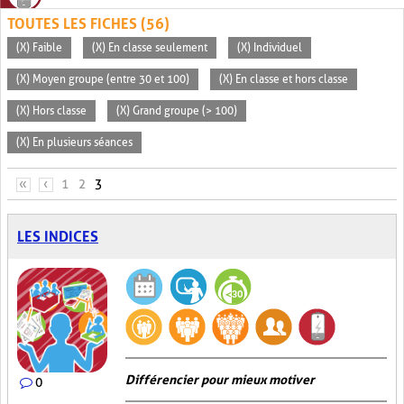
TOUTES LES FICHES (56)
(X) Faible
(X) En classe seulement
(X) Individuel
(X) Moyen groupe (entre 30 et 100)
(X) En classe et hors classe
(X) Hors classe
(X) Grand groupe (> 100)
(X) En plusieurs séances
PAGES
«
‹
1
2
3
LES INDICES
Différencier pour mieux motiver
0