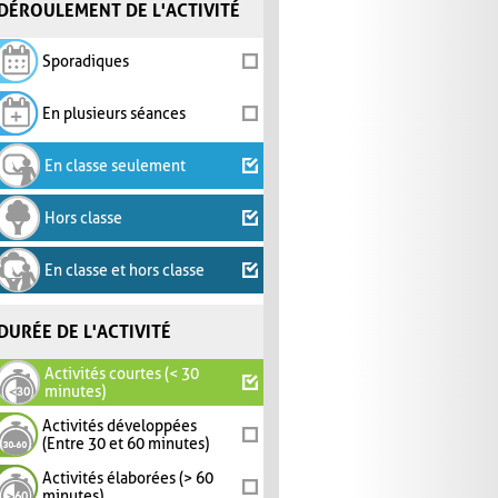
DÉROULEMENT DE L'ACTIVITÉ
Sporadiques
En plusieurs séances
En classe seulement
Hors classe
En classe et hors classe
DURÉE DE L'ACTIVITÉ
Activités courtes (< 30
minutes)
Activités développées
(Entre 30 et 60 minutes)
Activités élaborées (> 60
minutes)