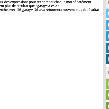
our des expressions pour rechercher chaque mot séparément.
nt plus de résultat que
"garage à vélo"
.
herche avec
OR
.
garage OR vélo
retournera souvent plus de résultat