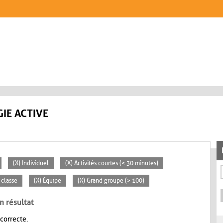
IE ACTIVE
(X) Individuel
(X) Activités courtes (< 30 minutes)
 classe
(X) Équipe
(X) Grand groupe (> 100)
n résultat
 correcte.