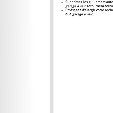
Supprimez les guillemets aut
garage à vélo
retournera souve
Envisagez d'élargir votre rec
que
garage à vélo
.