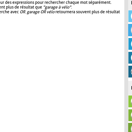
our des expressions pour rechercher chaque mot séparément.
nt plus de résultat que
"garage à vélo"
.
herche avec
OR
.
garage OR vélo
retournera souvent plus de résultat