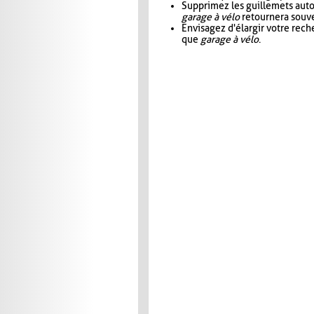
Supprimez les guillemets aut
garage à vélo
retournera souve
Envisagez d'élargir votre rec
que
garage à vélo
.