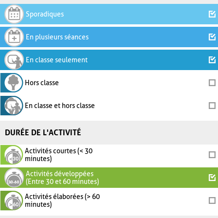
Sporadiques
En plusieurs séances
En classe seulement
Hors classe
En classe et hors classe
DURÉE DE L'ACTIVITÉ
Activités courtes (< 30
minutes)
Activités développées
(Entre 30 et 60 minutes)
Activités élaborées (> 60
minutes)