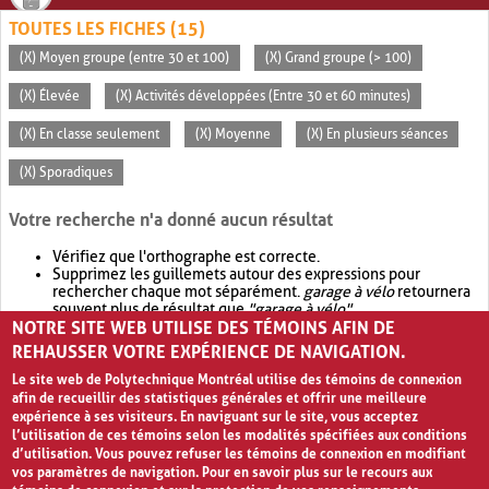
TOUTES LES FICHES (15)
(X) Moyen groupe (entre 30 et 100)
(X) Grand groupe (> 100)
(X) Élevée
(X) Activités développées (Entre 30 et 60 minutes)
(X) En classe seulement
(X) Moyenne
(X) En plusieurs séances
(X) Sporadiques
Votre recherche n'a donné aucun résultat
Vérifiez que l'orthographe est correcte.
Supprimez les guillemets autour des expressions pour
rechercher chaque mot séparément.
garage à vélo
retournera
souvent plus de résultat que
"garage à vélo"
.
NOTRE SITE WEB UTILISE DES TÉMOINS AFIN DE
Envisagez d'élargir votre recherche avec
OR
.
garage OR vélo
retournera souvent plus de résultat que
garage à vélo
.
REHAUSSER VOTRE EXPÉRIENCE DE NAVIGATION.
Le site web de Polytechnique Montréal utilise des témoins de connexion
afin de recueillir des statistiques générales et offrir une meilleure
expérience à ses visiteurs. En naviguant sur le site, vous acceptez
l’utilisation de ces témoins selon les modalités spécifiées aux conditions
d’utilisation. Vous pouvez refuser les témoins de connexion en modifiant
vos paramètres de navigation. Pour en savoir plus sur le recours aux