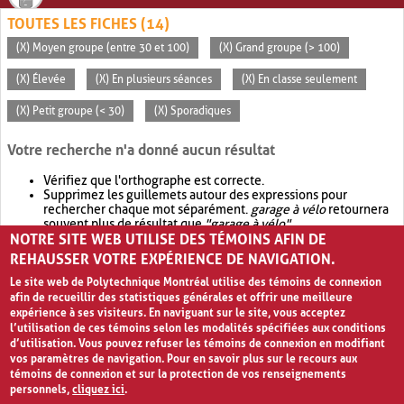
TOUTES LES FICHES (14)
(X) Moyen groupe (entre 30 et 100)
(X) Grand groupe (> 100)
(X) Élevée
(X) En plusieurs séances
(X) En classe seulement
(X) Petit groupe (< 30)
(X) Sporadiques
Votre recherche n'a donné aucun résultat
Vérifiez que l'orthographe est correcte.
Supprimez les guillemets autour des expressions pour
rechercher chaque mot séparément.
garage à vélo
retournera
souvent plus de résultat que
"garage à vélo"
.
NOTRE SITE WEB UTILISE DES TÉMOINS AFIN DE
Envisagez d'élargir votre recherche avec
OR
.
garage OR vélo
retournera souvent plus de résultat que
garage à vélo
.
REHAUSSER VOTRE EXPÉRIENCE DE NAVIGATION.
Le site web de Polytechnique Montréal utilise des témoins de connexion
afin de recueillir des statistiques générales et offrir une meilleure
expérience à ses visiteurs. En naviguant sur le site, vous acceptez
l’utilisation de ces témoins selon les modalités spécifiées aux conditions
d’utilisation. Vous pouvez refuser les témoins de connexion en modifiant
vos paramètres de navigation. Pour en savoir plus sur le recours aux
témoins de connexion et sur la protection de vos renseignements
personnels,
cliquez ici
.
Avis de confidentialité et conditions d’utilisation