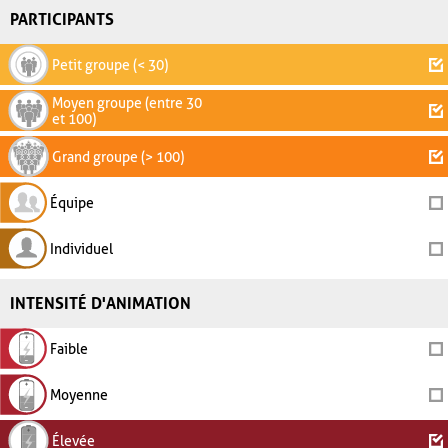
PARTICIPANTS
Petit groupe (< 30)
Moyen groupe (entre 30
et 100)
Grand groupe (> 100)
Équipe
Individuel
INTENSITÉ D'ANIMATION
Faible
Moyenne
Élevée