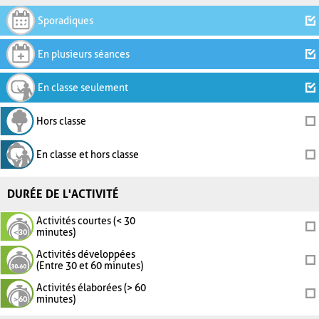
Sporadiques
En plusieurs séances
En classe seulement
Hors classe
En classe et hors classe
DURÉE DE L'ACTIVITÉ
Activités courtes (< 30
minutes)
Activités développées
(Entre 30 et 60 minutes)
Activités élaborées (> 60
minutes)