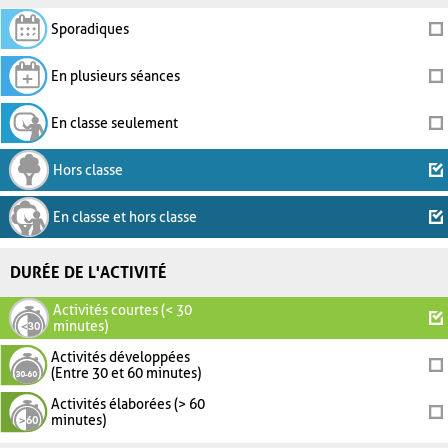
Sporadiques
En plusieurs séances
En classe seulement
Hors classe
En classe et hors classe
DURÉE DE L'ACTIVITÉ
Activités courtes (< 30
minutes)
Activités développées
(Entre 30 et 60 minutes)
Activités élaborées (> 60
minutes)