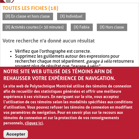
TOUTES LES FICHES (18)
(X) En classe et hors classe
(X) Individuel
(X) Activités courtes (< 30 minutes)
(X) Faible
(X) Hors classe
Votre recherche n'a donné aucun résultat
Vérifiez que l'orthographe est correcte.
Supprimez les guillemets autour des expressions pour
rechercher chaque mot séparément.
garage à vélo
retournera
souvent plus de résultat que
"garage à vélo"
.
NOTRE SITE WEB UTILISE DES TÉMOINS AFIN DE
Envisagez d'élargir votre recherche avec
OR
.
garage OR vélo
retournera souvent plus de résultat que
garage à vélo
.
REHAUSSER VOTRE EXPÉRIENCE DE NAVIGATION.
Le site web de Polytechnique Montréal utilise des témoins de connexion
afin de recueillir des statistiques générales et offrir une meilleure
expérience à ses visiteurs. En naviguant sur le site, vous acceptez
l’utilisation de ces témoins selon les modalités spécifiées aux conditions
d’utilisation. Vous pouvez refuser les témoins de connexion en modifiant
vos paramètres de navigation. Pour en savoir plus sur le recours aux
témoins de connexion et sur la protection de vos renseignements
personnels,
cliquez ici
.
Avis de confidentialité et conditions d’utilisation
Accepter