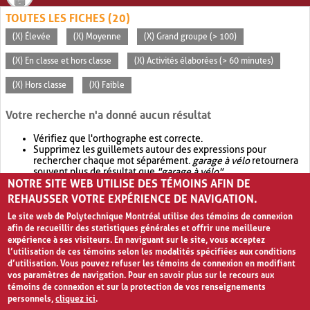
TOUTES LES FICHES (20)
(X) Élevée
(X) Moyenne
(X) Grand groupe (> 100)
(X) En classe et hors classe
(X) Activités élaborées (> 60 minutes)
(X) Hors classe
(X) Faible
Votre recherche n'a donné aucun résultat
Vérifiez que l'orthographe est correcte.
Supprimez les guillemets autour des expressions pour
rechercher chaque mot séparément.
garage à vélo
retournera
souvent plus de résultat que
"garage à vélo"
.
NOTRE SITE WEB UTILISE DES TÉMOINS AFIN DE
Envisagez d'élargir votre recherche avec
OR
.
garage OR vélo
retournera souvent plus de résultat que
garage à vélo
.
REHAUSSER VOTRE EXPÉRIENCE DE NAVIGATION.
Le site web de Polytechnique Montréal utilise des témoins de connexion
afin de recueillir des statistiques générales et offrir une meilleure
expérience à ses visiteurs. En naviguant sur le site, vous acceptez
l’utilisation de ces témoins selon les modalités spécifiées aux conditions
d’utilisation. Vous pouvez refuser les témoins de connexion en modifiant
vos paramètres de navigation. Pour en savoir plus sur le recours aux
témoins de connexion et sur la protection de vos renseignements
personnels,
cliquez ici
.
Avis de confidentialité et conditions d’utilisation