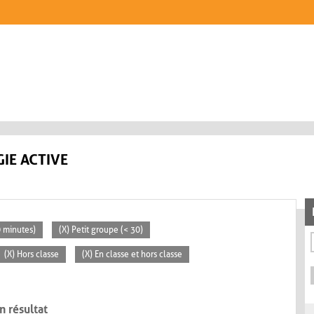
IE ACTIVE
0 minutes)
(X) Petit groupe (< 30)
(X) Hors classe
(X) En classe et hors classe
n résultat