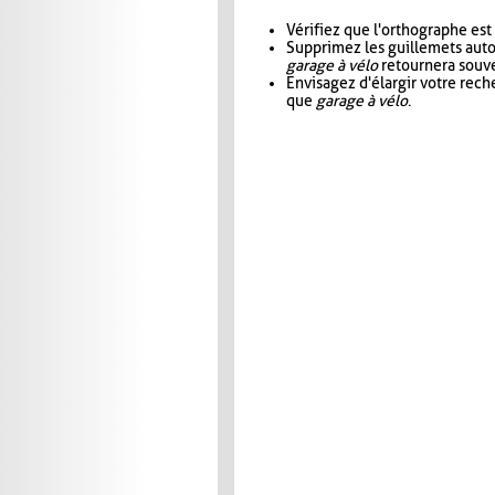
Vérifiez que l'orthographe est
Supprimez les guillemets aut
garage à vélo
retournera souve
Envisagez d'élargir votre rec
que
garage à vélo
.