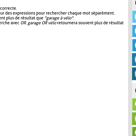
 correcte.
our des expressions pour rechercher chaque mot séparément.
nt plus de résultat que
"garage à vélo"
.
herche avec
OR
.
garage OR vélo
retournera souvent plus de résultat