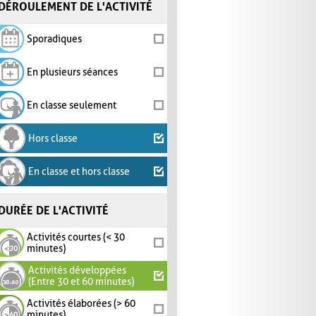
DÉROULEMENT DE L'ACTIVITÉ
Sporadiques
En plusieurs séances
En classe seulement
Hors classe
En classe et hors classe
DURÉE DE L'ACTIVITÉ
Activités courtes (< 30
minutes)
Activités développées
(Entre 30 et 60 minutes)
Activités élaborées (> 60
minutes)