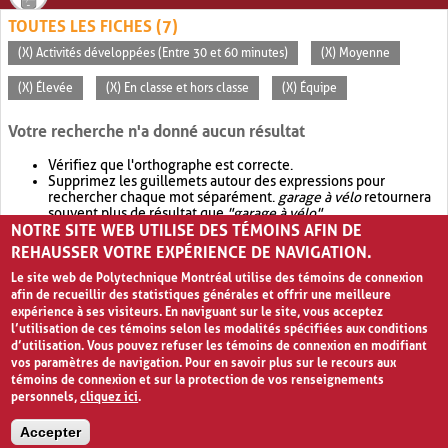
TOUTES LES FICHES (7)
(X) Activités développées (Entre 30 et 60 minutes)
(X) Moyenne
(X) Élevée
(X) En classe et hors classe
(X) Équipe
Votre recherche n'a donné aucun résultat
Vérifiez que l'orthographe est correcte.
Supprimez les guillemets autour des expressions pour
rechercher chaque mot séparément.
garage à vélo
retournera
souvent plus de résultat que
"garage à vélo"
.
NOTRE SITE WEB UTILISE DES TÉMOINS AFIN DE
Envisagez d'élargir votre recherche avec
OR
.
garage OR vélo
retournera souvent plus de résultat que
garage à vélo
.
REHAUSSER VOTRE EXPÉRIENCE DE NAVIGATION.
Le site web de Polytechnique Montréal utilise des témoins de connexion
afin de recueillir des statistiques générales et offrir une meilleure
expérience à ses visiteurs. En naviguant sur le site, vous acceptez
l’utilisation de ces témoins selon les modalités spécifiées aux conditions
d’utilisation. Vous pouvez refuser les témoins de connexion en modifiant
vos paramètres de navigation. Pour en savoir plus sur le recours aux
témoins de connexion et sur la protection de vos renseignements
personnels,
cliquez ici
.
Avis de confidentialité et conditions d’utilisation
Accepter