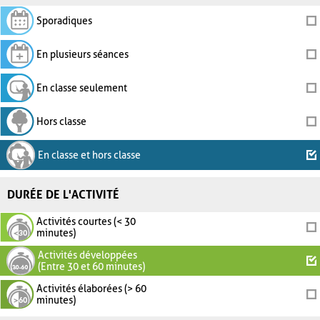
Sporadiques
En plusieurs séances
En classe seulement
Hors classe
En classe et hors classe
DURÉE DE L'ACTIVITÉ
Activités courtes (< 30
minutes)
Activités développées
(Entre 30 et 60 minutes)
Activités élaborées (> 60
minutes)