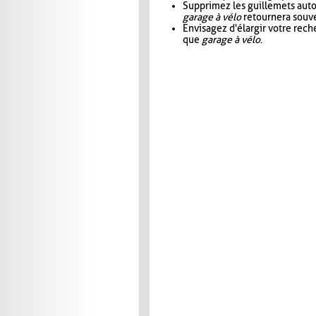
Supprimez les guillemets aut
garage à vélo
retournera souve
Envisagez d'élargir votre rec
que
garage à vélo
.