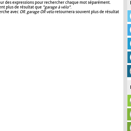
our des expressions pour rechercher chaque mot séparément.
nt plus de résultat que
"garage à vélo"
.
herche avec
OR
.
garage OR vélo
retournera souvent plus de résultat