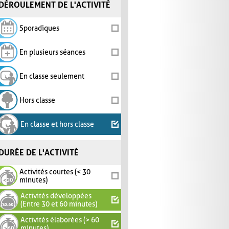
DÉROULEMENT DE L'ACTIVITÉ
Sporadiques
En plusieurs séances
En classe seulement
Hors classe
En classe et hors classe
DURÉE DE L'ACTIVITÉ
Activités courtes (< 30
minutes)
Activités développées
(Entre 30 et 60 minutes)
Activités élaborées (> 60
minutes)