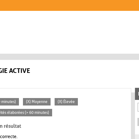
IE ACTIVE
0 minutes)
(X) Moyenne
(X) Élevée
vités élaborées (> 60 minutes)
n résultat
 correcte.