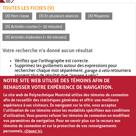
TOUTES LES FICHES (9)
(X) Hors classe
(X) En plusieurs séances
(X) Moyenne
(X) Activités courtes (< 30 minutes)
(X) Activités élaborées (> 60 minutes)
Votre recherche n'a donné aucun résultat
Vérifiez que l'orthographe est correcte.
Supprimez les guillemets autour des expressions pour
rechercher chaque mot séparément.
garage à vélo
retournera
souvent plus de résultat que
"garage à vélo"
.
NOTRE SITE WEB UTILISE DES TÉMOINS AFIN DE
Envisagez d'élargir votre recherche avec
OR
.
garage OR vélo
retournera souvent plus de résultat que
garage à vélo
.
REHAUSSER VOTRE EXPÉRIENCE DE NAVIGATION.
Le site web de Polytechnique Montréal utilise des témoins de connexion
afin de recueillir des statistiques générales et offrir une meilleure
expérience à ses visiteurs. En naviguant sur le site, vous acceptez
l’utilisation de ces témoins selon les modalités spécifiées aux conditions
d’utilisation. Vous pouvez refuser les témoins de connexion en modifiant
vos paramètres de navigation. Pour en savoir plus sur le recours aux
témoins de connexion et sur la protection de vos renseignements
personnels,
cliquez ici
.
Avis de confidentialité et conditions d’utilisation