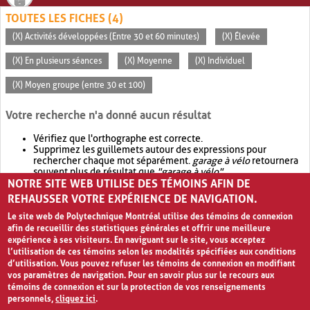
TOUTES LES FICHES (4)
(X) Activités développées (Entre 30 et 60 minutes)
(X) Élevée
(X) En plusieurs séances
(X) Moyenne
(X) Individuel
(X) Moyen groupe (entre 30 et 100)
Votre recherche n'a donné aucun résultat
Vérifiez que l'orthographe est correcte.
Supprimez les guillemets autour des expressions pour
rechercher chaque mot séparément.
garage à vélo
retournera
souvent plus de résultat que
"garage à vélo"
.
NOTRE SITE WEB UTILISE DES TÉMOINS AFIN DE
Envisagez d'élargir votre recherche avec
OR
.
garage OR vélo
retournera souvent plus de résultat que
garage à vélo
.
REHAUSSER VOTRE EXPÉRIENCE DE NAVIGATION.
Le site web de Polytechnique Montréal utilise des témoins de connexion
afin de recueillir des statistiques générales et offrir une meilleure
expérience à ses visiteurs. En naviguant sur le site, vous acceptez
l’utilisation de ces témoins selon les modalités spécifiées aux conditions
d’utilisation. Vous pouvez refuser les témoins de connexion en modifiant
vos paramètres de navigation. Pour en savoir plus sur le recours aux
témoins de connexion et sur la protection de vos renseignements
personnels,
cliquez ici
.
Avis de confidentialité et conditions d’utilisation