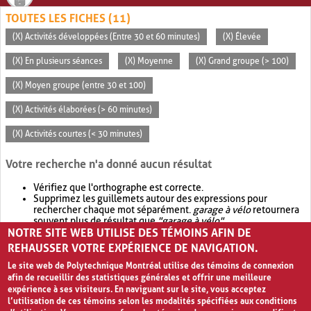
TOUTES LES FICHES (11)
(X) Activités développées (Entre 30 et 60 minutes)
(X) Élevée
(X) En plusieurs séances
(X) Moyenne
(X) Grand groupe (> 100)
(X) Moyen groupe (entre 30 et 100)
(X) Activités élaborées (> 60 minutes)
(X) Activités courtes (< 30 minutes)
Votre recherche n'a donné aucun résultat
Vérifiez que l'orthographe est correcte.
Supprimez les guillemets autour des expressions pour
rechercher chaque mot séparément.
garage à vélo
retournera
souvent plus de résultat que
"garage à vélo"
.
NOTRE SITE WEB UTILISE DES TÉMOINS AFIN DE
Envisagez d'élargir votre recherche avec
OR
.
garage OR vélo
retournera souvent plus de résultat que
garage à vélo
.
REHAUSSER VOTRE EXPÉRIENCE DE NAVIGATION.
Le site web de Polytechnique Montréal utilise des témoins de connexion
afin de recueillir des statistiques générales et offrir une meilleure
expérience à ses visiteurs. En naviguant sur le site, vous acceptez
l’utilisation de ces témoins selon les modalités spécifiées aux conditions