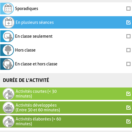
Sporadiques
En plusieurs séances
En classe seulement
Hors classe
En classe et hors classe
DURÉE DE L'ACTIVITÉ
Activités courtes (< 30
minutes)
Activités développées
(Entre 30 et 60 minutes)
Activités élaborées (> 60
minutes)